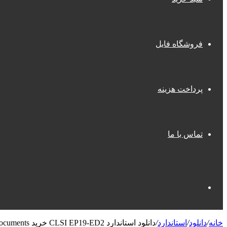
فروشگاه فایل
پرداخت هزینه
تماس با ما
جستجو
خانه
/
دانلود
/
استاندارد
/
دانلود استاندارد CLSI EP19-ED2 خرید A Framework for Using CLSI Documents