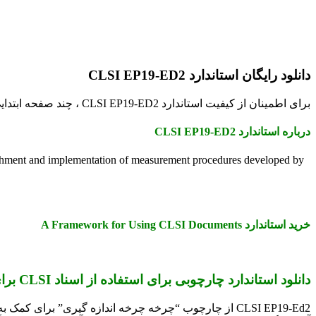
دانلود رایگان استاندارد CLSI EP19-ED2
برای اطمینان از کیفیت استاندارد CLSI EP19-ED2 ، چند صفحه ابتدایی ان بصورت رایگان قرار داده شده است.
درباره استاندارد CLSI EP19-ED2
ishment and implementation of measurement procedures developed by
خرید استاندارد A Framework for Using CLSI Documents
دانلود استاندارد چارچوبی برای استفاده از اسناد CLSI برای ارزیابی روشهای اندازه گیری آزمایشگاهی بالینی