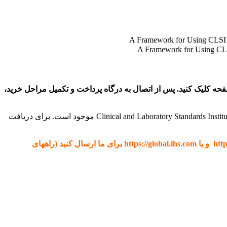
رید در انتهای صفحه کلیک کنید. پس از اتصال به درگاه پرداخت و تکمیل مراحل خرید،
[box type=”download” align=”alignright” class=”” width=””]کلیه استانداردهای CLSI موسسه استانداردهای آزمایشگاهی و بالینی (Clinical and Laboratory Standards Institute, CLSI موجود است. برای دریافت
در صورتی که نیاز به دانلود هر استانداردی از IHS و یا techstreet دارید، فقط کافیست ادرس اینترنتی استاندارد را از سایت http://techstreet.com و یا https://global.ihs.com برای ما ارسال کنید (راههای