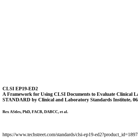
CLSI EP19-ED2
A Framework for Using CLSI Documents to Evaluate Clinical 
STANDARD by Clinical and Laboratory Standards Institute, 06
Rex AStles, PhD, FACB, DABCC, et al.
https://www.techstreet.com/standards/clsi-ep19-ed2?product_id=189