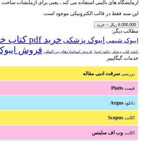
آزمایشگاه های بالینی استفاده می کند ، یعنی برای آزمایشات ساخت 
این سند فقط در قالب الکترونیکی موجود است.
6,000,000 ریال – خرید
مطالب دیگر:
خرید pdf کتاب خارجی
ایبوک پزشکی
ایبوک شیمی
فروش ایبوک
فروش استانداردهای بین المللی
دانلود کتاب پزشکی
دانلود کیندل
خدمات گیگاپیپر
سرقت ادبی مقاله
بررسی
Platts
قیمت
Argus
دانلود
Scopus
اکانت
وب اف ساینس
اکانت