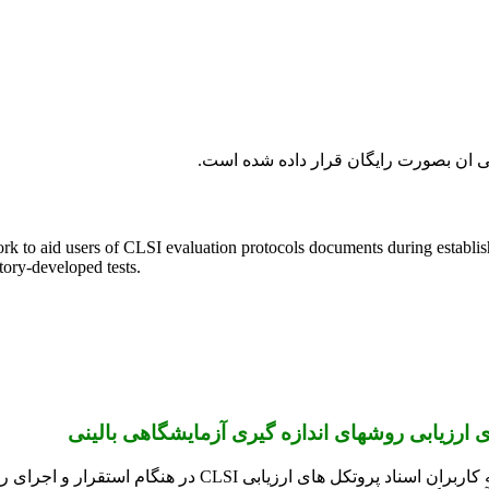
k to aid users of CLSI evaluation protocols documents during establ
tory-developed tests.
CLSI EP19-Ed2 از چارچوب “چرخه چرخه اندازه گیری” برای کمک ب