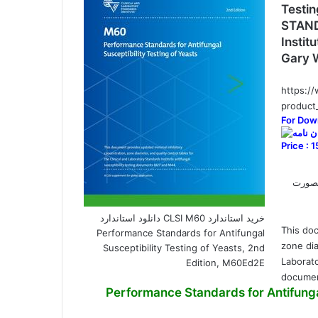
Testin
STAND
Instit
Gary 
https:/
product
For Dow
Price : 
تدایی ان بصورت
خرید استاندارد CLSI M60 دانلود استاندارد
This doc
Performance Standards for Antifungal
zone dia
Susceptibility Testing of Yeasts, 2nd
Laborato
Edition, M60Ed2E
documen
Performance Standards for Antifungal Suscep,