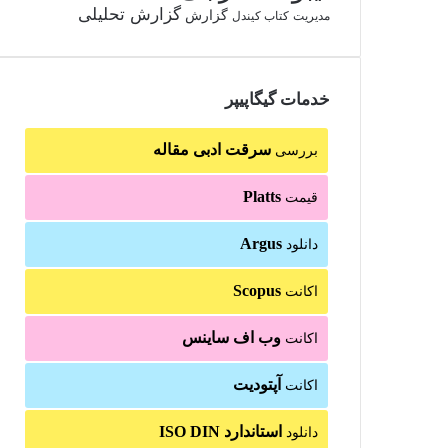
گزارش تحلیلی
گزارش
مدیریت
کتاب کیندل
خدمات گیگاپیپر
سرقت ادبی مقاله
بررسی
Platts
قیمت
Argus
دانلود
Scopus
اکانت
وب اف ساینس
اکانت
آپتودیت
اکانت
استاندارد ISO DIN
دانلود