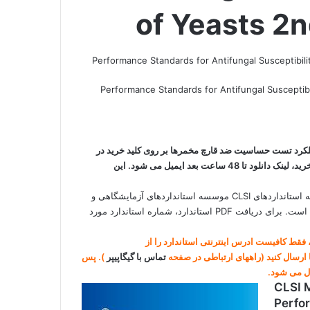
of Yeasts 2
ندارد Performance Standards for Antifungal Susceptibility Testing of Yeasts,
اف استانداردهای عملکرد تست حساسیت ضد قارچ مخمرها بر روی کلید خرید در
انتهای صفحه کلیک کنید. پس از اتصال به درگاه پرداخت و تکمیل مراحل خرید، لینک دانلود تا 48 ساعت بعد ایمیل می شود. این
[box type=”download” align=”alignright” class=”” width=””]کلیه استانداردهای CLSI موسسه استانداردهای آزمایشگاهی و
بالینی (Clinical and Laboratory Standards Institute, CLSI موجود است. برای دریافت PDF استاندارد، شماره استاندارد مورد
یاز به دانلود هر استانداردی از IHS و یا techstreet دارید، فقط کافیست ادرس اینترنتی استاندارد را از
تماس با گیگاپیپر
). پس
ال می شود.
CLSI 
Perfor