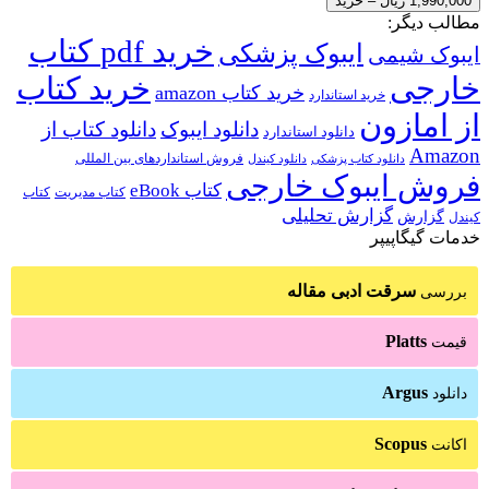
1,990,000 ریال – خرید
مطالب دیگر:
خرید pdf کتاب
ایبوک پزشکی
ایبوک شیمی
خارجی
خرید کتاب
خرید کتاب amazon
خرید استاندارد
از امازون
دانلود ایبوک
دانلود کتاب از
دانلود استاندارد
Amazon
فروش استانداردهای بین المللی
دانلود کتاب پزشکی
دانلود کیندل
فروش ایبوک خارجی
کتاب eBook
کتاب مدیریت
کتاب
گزارش تحلیلی
گزارش
کیندل
خدمات گیگاپیپر
سرقت ادبی مقاله
بررسی
Platts
قیمت
Argus
دانلود
Scopus
اکانت