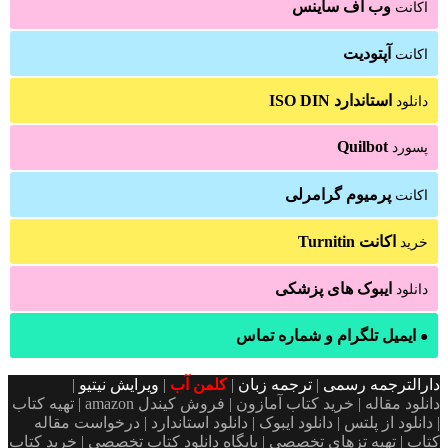
وب اف ساینس
اکانت
آپتودیت
اکانت
استاندارد ISO DIN
دانلود
Quilbot
پسورد
پرمیوم گرامرلی
اکانت
اکانت Turnitin
خرید
ایبوک های پزشکی
دانلود
ایمیل تلگرام و شماره تماس
●
دارالترجمه رسمی
|
ترجمه زبان
|
کلمن آب
|
ویرایش نیتیو
|
دانلود مقاله | خرید کتاب آمازون | فروش کیندل amazon | تهیه کتاب
| دانلود از پلتس | دانلود ایبوک | دانلود استاندارد | درخواست مقاله
کتاب | تهیه تزهای تخصصی | پایگاه دانلود کتاب تخصصی | خرید کتاب