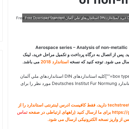
برای دانلود استاندارد DIN EN 6064 و خرید استاندارد Aerospace series – Analysis of non-metallic
یک کنید. پس از اتصال به درگاه پرداخت و تکمیل مراحل خرید، لینک
استاندارد 2018
می باشد.
[box type=”download” align=”alignright” class=”” width=””]کلیه استانداردهای DIN استانداردهاي ملي آلمان
Deutsches Institut Fur Normung
مورد نظر را برای
در صورتی که نیاز به دانلود هر استانداردی از IHS و یا techstreet دارید، فقط کافیست ادرس اینترنتی استاندارد را از
تماس
س از واریز نسخه الکترونیکی ارسال می شود.