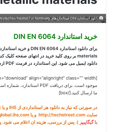
دانلود استاندارد DIN استانداردهای Deutsches Institut Fur Normung خرید استاندارد DIN استانداردهاي ملي آلمان Free Download Standard
خرید استاندارد DIN EN 6064
materials بر روی کلید خرید در انتهای صفحه کل
دانلود ایمیل می شود. این استاندارد در فرمت PDF ارسال می شود. توجه کنید که نسخه
موجود است. برای دریافت PDF استاندارد، شماره استاندارد
ما ارسال کنید.[/box]
سایت http://techstreet.com و یا https://global.ihs.com برای ما ارسال کنید (راههای ارتباطی در صفحه
با گیگاپیپر
). پس از بررسی، هزینه ان اعلام می شود. پ