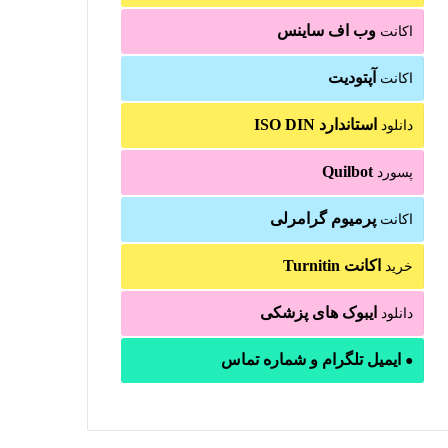
وب اف ساینس
اکانت
آپتودیت
اکانت
استاندارد ISO DIN
دانلود
Quilbot
پسورد
پرمیوم گرامرلی
اکانت
اکانت Turnitin
خرید
ایبوک های پزشکی
دانلود
ایمیل تلگرام و شماره تماس
●