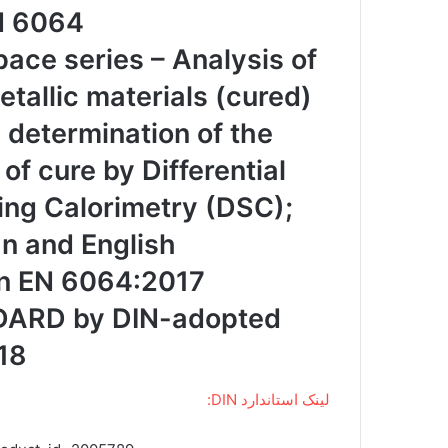
N 6064
ace series – Analysis of
tallic materials (cured)
e determination of the
 of cure by Differential
ng Calorimetry (DSC);
n and English
on EN 6064:2017
ARD by DIN-adopted
18
لینک استاندارد DIN: