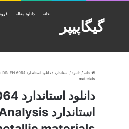
خانه
دانلود مقاله
فروش
گیگاپیپر
خانه
/
دانلود
/
استاندارد
/
materials
استاندارد s
etallic materials