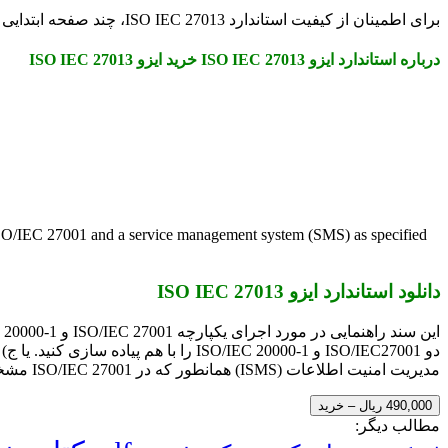
برای اطمینان از کیفیت استاندارد ISO IEC 27013، چند صفحه ابتدایی ان بصورت رایگان قرار داده شده است.
درباره استاندارد ایزو ISO IEC 27013 خرید ایزو ISO IEC 27013
 ISO/IEC 27001 and a service management system (SMS) as specified
دانلود استاندارد ایزو ISO IEC 27013
مدیریت امنیت اطلاعات (ISMS) همانطور که در ISO/IEC 27001 مشخص شده است و یک سیستم مدیریت خدمات (SMS) همانطور که در ISO/IEC 20000-1 مشخص شده است تمرکز دارد.
490,000 ریال – خرید
مطالب دیگر: