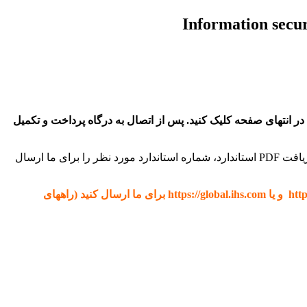
 خرید استاندارد Information security cybersecurity and privacy protection بر روی کلید خرید در انتهای صفحه کلیک کنید. پس از اتصال به درگاه پرداخت و تکمیل
[box type=”download” align=”alignright” class=”” width=””]کلیه استانداردهای ISO سازمان بين ‌المللي استاندارد ایزو موجود است. برای دریافت PDF استاندارد، شماره استاندارد مورد نظر را برای ما ارسال
در صورتی که نیاز به دانلود هر استانداردی از IHS و یا techstreet دارید، فقط کافیست ادرس اینترنتی استاندارد را از سایت http://techstreet.com و یا https://global.ihs.com برای ما ارسال کنید (راههای