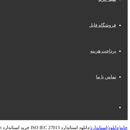
فروشگاه فایل
پرداخت هزینه
تماس با ما
جستجو
خانه
/
دانلود
/
استاندارد
/
دانلود استاندارد ISO IEC 27013 خرید استاندارد Information security cybersecurity and privacy protection