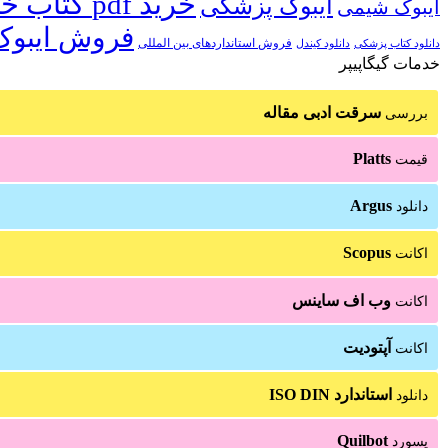
خرید pdf کتاب خارجی
ایبوک پزشکی
ایبوک شیمی
فروش ایبوک
فروش استانداردهای بین المللی
دانلود کتاب پزشکی
دانلود کیندل
خدمات گیگاپیپر
سرقت ادبی مقاله
بررسی
Platts
قیمت
Argus
دانلود
Scopus
اکانت
وب اف ساینس
اکانت
آپتودیت
اکانت
استاندارد ISO DIN
دانلود
Quilbot
پسورد