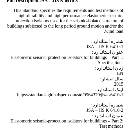
Full Description JSA – JIS K 6410-3
This Standard specifies the requirements and test methods of
high-durability and high performance elastomeric seismic-
protection isolators used for the seismic-isolated structure of
buildings subjected to the long period ground motion and/or the
wind load.
شماره استاندارد :
JSA – JIS K 6410-1
عنوان استاندارد :
Elastomeric seismic-protection isolators for buildings – Part 1:
Specifications
زبان استاندارد :
EN
سال انتشار :
2015
لینک استاندارد :
https://standards.globalspec.com/std/9964379/jis-k-6410-1
شماره استاندارد :
JSA – JIS K 6410-2
عنوان استاندارد :
Elastomeric seismic-protection isolators for buildings – Part 2:
Test methods