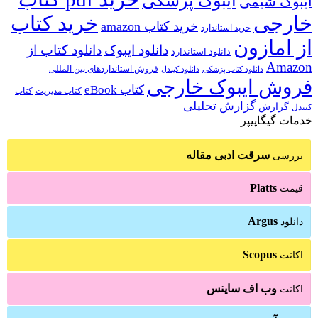
ایبوک پزشکی
ایبوک شیمی
خارجی
خرید کتاب
خرید کتاب amazon
خرید استاندارد
از امازون
دانلود ایبوک
دانلود کتاب از
دانلود استاندارد
Amazon
فروش استانداردهای بین المللی
دانلود کتاب پزشکی
دانلود کیندل
فروش ایبوک خارجی
کتاب eBook
کتاب مدیریت
کتاب
گزارش تحلیلی
گزارش
کیندل
خدمات گیگاپیپر
سرقت ادبی مقاله
بررسی
Platts
قیمت
Argus
دانلود
Scopus
اکانت
وب اف ساینس
اکانت