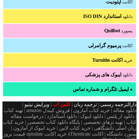
آپتودیت
اکانت
استاندارد ISO DIN
دانلود
Quilbot
پسورد
پرمیوم گرامرلی
اکانت
اکانت Turnitin
خرید
ایبوک های پزشکی
دانلود
ایمیل تلگرام و شماره تماس
●
دارالترجمه رسمی
|
ترجمه زبان
|
کلمن آب
|
ویرایش نیتیو
|
دانلود مقاله | خرید کتاب آمازون | فروش کیندل amazon | تهیه کتاب
| دانلود از پلتس | دانلود ایبوک | دانلود استاندارد | درخواست مقاله
کتاب | تهیه تزهای تخصصی | پایگاه دانلود کتاب تخصصی | خرید کتاب
زبان اصلی دانشگاهی | خرید کتاب لاتین | خرید ایبوک از آمازون |
پسورد دانشگاه | اکانت iThenticate| خريد اكانت uptodate قیمت بروز