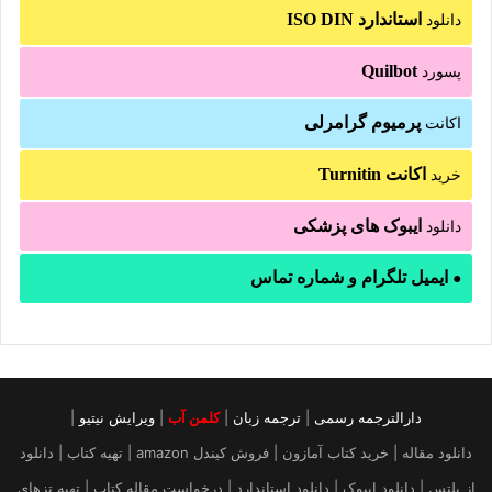
استاندارد ISO DIN
دانلود
Quilbot
پسورد
پرمیوم گرامرلی
اکانت
اکانت Turnitin
خرید
ایبوک های پزشکی
دانلود
ایمیل تلگرام و شماره تماس
●
دارالترجمه رسمی
|
ترجمه زبان
|
کلمن آب
|
ویرایش نیتیو
|
دانلود مقاله | خرید کتاب آمازون | فروش کیندل amazon | تهیه کتاب | دانلود
از پلتس | دانلود ایبوک | دانلود استاندارد | درخواست مقاله کتاب | تهیه تزهای