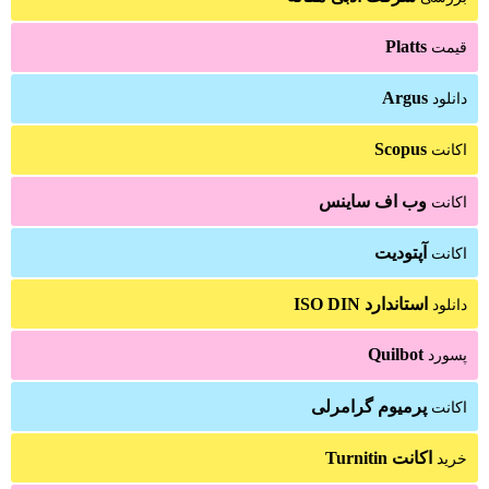
Platts
قیمت
Argus
دانلود
Scopus
اکانت
وب اف ساینس
اکانت
آپتودیت
اکانت
استاندارد ISO DIN
دانلود
Quilbot
پسورد
پرمیوم گرامرلی
اکانت
اکانت Turnitin
خرید