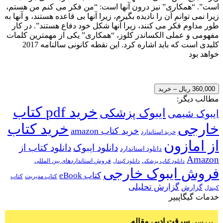
است”. “همکاری” نیز درون آنها است: “من فکر می کنم من هستم،
زیرا نمی توانم آن را نادیده بگیرم، زیرا آنها بی قاعده هستند، و آنها به
طور مداوم فکر می کنند، زیرا آنها شکل خود دفاع هستند”. در کار
مفهومی و عملی الکساندر کلوز، “همکاری” یکی از مهمترین کلمات
کلیدی است که باید اشاره کرد. این نقطه کانونی سالنامه 2017
خواهد بود
360,000 ریال – خرید
مطالب دیگر:
خرید pdf کتاب
ایبوک پزشکی
ایبوک شیمی
خارجی
خرید کتاب
خرید کتاب amazon
خرید استاندارد
از امازون
دانلود ایبوک
دانلود کتاب از
دانلود استاندارد
Amazon
فروش استانداردهای بین المللی
دانلود کتاب پزشکی
دانلود کیندل
فروش ایبوک خارجی
کتاب eBook
کتاب مدیریت
کتاب
گزارش تحلیلی
گزارش
کیندل
خدمات گیگاپیپر
سرقت ادبی مقاله
بررسی