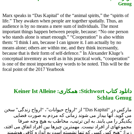
Genug
Marx speaks in “Das Kapital” of the “animal spirits,” the “spirits of
life.” They awaken when people are together spatially. Thus, an
audience is by no means a mere sum of individuals. The most
important things happen between people, because: “No one person
who stands alone is smart enough.” “Cooperation” is also within
them: “I think I am, because I can ignore it. I am actually by no
means alone; others are within me, and they think incessantly,
because that is their form of self-defence.” In Alexander Kluge’s
conceptual inventory as well as in his practical work, “cooperation”
is one of the most important key words to be noted. This will be the
focal point of the 2017 Yearbook
دانلود کتاب Stichwort: همکاری: Keiner Ist Alleine
Schlau Genug
مارکس در “Das Kapital” از “ارواح حیوانات”، “ارواح زندگی” سخن
می گوید. آنها بیدار می شوند زمانی که مردم به صورت فضایی
یکدیگر را می یابند. به این ترتیب، مخاطب به هیچ وجه صرفا
مجموعهای از افراد نیست. مهمترین چیزها بین افراد اتفاق می افتد،
زیرا: “هیچ کس کسی که تنها نشسته است به اندازه کافی هوشمند