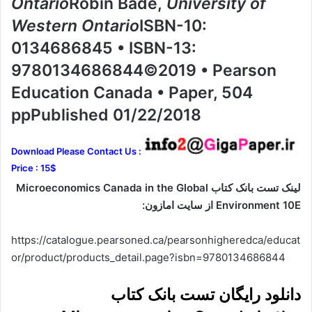
Ontario
Robin Bade,
University of
Western Ontario
ISBN-10:
0134686845 • ISBN-13:
9780134686844©2019 • Pearson
Education Canada • Paper, 504
ppPublished 01/22/2018
Download Please Contact Us :
Price : 15$
لینک تست بانک کتاب Microeconomics Canada in the Global
Environment 10E از سایت امازون:
https://catalogue.pearsoned.ca/pearsonhigheredca/educat
or/product/products_detail.page?isbn=9780134686844
دانلود رایگان تست بانک کتاب