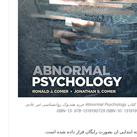
دانلود کتاب Abnormal Psychology خرید هندبوک روانشناسی غیر عادی
ISBN-13: 978-1319190729 ISBN-10: 13191
 ابتدایی ان بصورت رایگان قرار داده شده است.