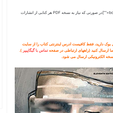
[box type=”info” align=”alignright” class=”” width=””]در صورتی که نیاز به نسخه PDF هر کتابی از انشارات
گل بوک دارید، فقط کافیست ادرس اینترنتی کتاب را از سایت
تماس با گیگاپیپر
).
نسخه الکترونیکی ارسال می شود.