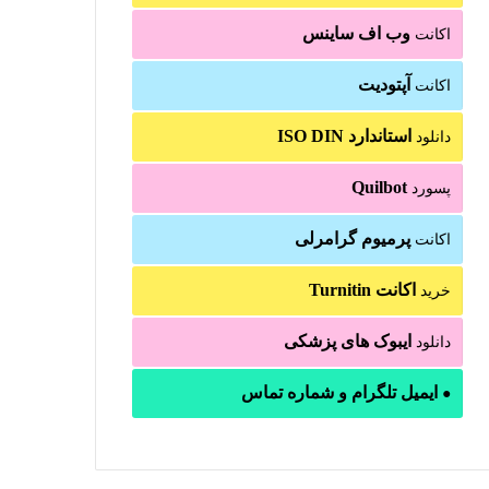
وب اف ساینس
اکانت
آپتودیت
اکانت
استاندارد ISO DIN
دانلود
Quilbot
پسورد
پرمیوم گرامرلی
اکانت
اکانت Turnitin
خرید
ایبوک های پزشکی
دانلود
ایمیل تلگرام و شماره تماس
●