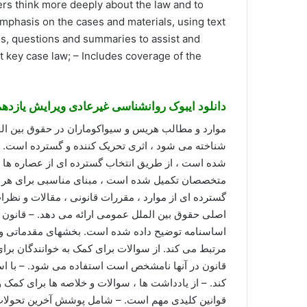
ers think more deeply about the law and to
emphasis on the cases and materials, using text
es, questions and summaries to assist and
t key case law; – Includes coverage of the
دانلود ایبوک روانشناسی غیرعادی ویرایش یازدهم
موارد و مطالب هریس و سیواکوماران در حقوق بین المل
شناخته می شود ، اثری تحریک کننده و گسترده است.
شده است ، از طریق انتخاب گسترده ای از عصاره ها و
متخصصان تکمیل شده است ، مبنای مناسبی برای هر د
گسترده ای از موارد ، مقررات قانونی ، مقالات و نظرا
اصلی حقوق بین الملل عمومی ارائه می دهد. – قانون با
اساسنامه توضیح داده شده است. بخشهای مقدماتی و ب
مرتبط می کند. از سوالات برای کمک به خوانندگان برای
قانون در آنها نامشخص است استفاده می شود. – با استف
کند. – از یادداشت ها ، سوالات و خلاصه ها برای کمک 
قوانین کلیدی مهم است. – شامل پوشش آخرین تحولا