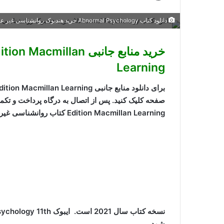
دانلود کتاب Abnormal Psychology خرید هندبوک روانشناسی غیر عادی ISBN-13: 978-1319190729 ISBN-10: 1319190723
خرید
منابع جانبی cmillan
Learning
Edition Macmillan Learning کتاب روانشناسی غیر عادی ایمیل می شود. این منابع شامل موارد زیر می باشد.
شود.