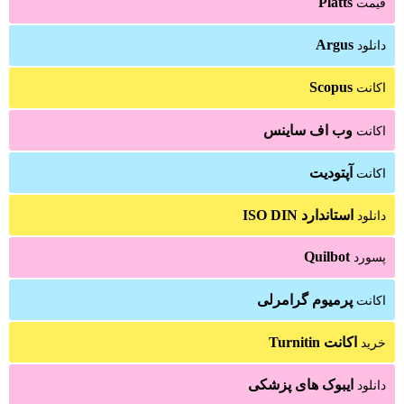
Platts
قیمت
Argus
دانلود
Scopus
اکانت
وب اف ساینس
اکانت
آپتودیت
اکانت
استاندارد ISO DIN
دانلود
Quilbot
پسورد
پرمیوم گرامرلی
اکانت
اکانت Turnitin
خرید
ایبوک های پزشکی
دانلود