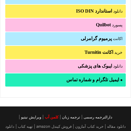
استاندارد ISO DIN
دانلود
Quilbot
پسورد
پرمیوم گرامرلی
اکانت
اکانت Turnitin
خرید
ایبوک های پزشکی
دانلود
ایمیل تلگرام و شماره تماس
●
دارالترجمه رسمی
|
ترجمه زبان
|
کلمن آب
|
ویرایش نیتیو
|
دانلود مقاله | خرید کتاب آمازون | فروش کیندل amazon | تهیه کتاب | دانلود