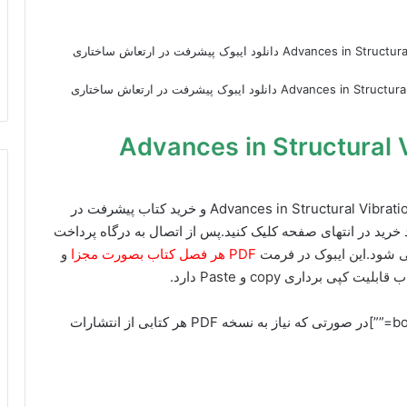
دانلود کتاب Advances in Structural Vibration Select Proceedings of ICOVP دانلود ایبوک پیشرفت در ارتعاش ساختاری
Advances in Structural Vibrati
برای دانلود ایبوک Advances in Structural Vibration Select Proceedings of ICOVP و خرید کتاب پیشرفت در
موعه مقالات ICOVP بر روی کلید خرید در انتهای صفحه کلیک کنید.پس از اتصال به درگاه پرداخت
ی شود.این ایبوک در فرمت
PDF هر فصل کتاب بصورت مجزا
و
برداری copy و Paste دارد.
[box type=”info” align=”alignright” class=”” width=””]در صورتی که نیاز به نسخه PDF هر کتابی از انتشارات