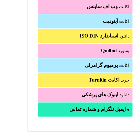
وب اف ساینس
اکانت
آپتودیت
اکانت
استاندارد ISO DIN
دانلود
Quilbot
پسورد
پرمیوم گرامرلی
اکانت
اکانت Turnitin
خرید
ایبوک های پزشکی
دانلود
ایمیل تلگرام و شماره تماس
●