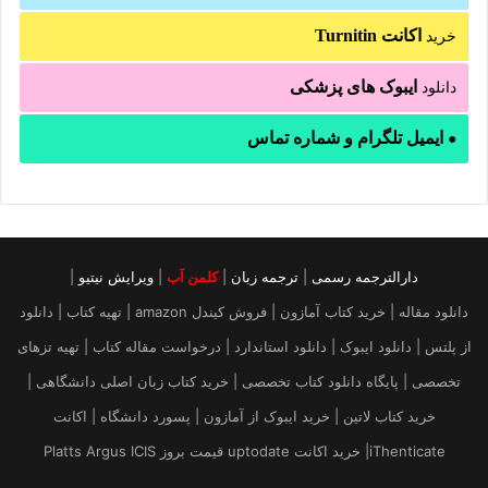
اکانت Turnitin
خرید
ایبوک های پزشکی
دانلود
ایمیل تلگرام و شماره تماس
●
دارالترجمه رسمی
|
ترجمه زبان
|
کلمن آب
|
ویرایش نیتیو
|
دانلود مقاله | خرید کتاب آمازون | فروش کیندل amazon | تهیه کتاب | دانلود
از پلتس | دانلود ایبوک | دانلود استاندارد | درخواست مقاله کتاب | تهیه تزهای
تخصصی | پایگاه دانلود کتاب تخصصی | خرید کتاب زبان اصلی دانشگاهی |
خرید کتاب لاتین | خرید ایبوک از آمازون | پسورد دانشگاه | اکانت
iThenticate| خريد اكانت uptodate قیمت بروز Platts Argus ICIS