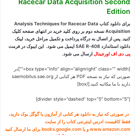
Racecar Data Acquisition Second
Edition
برای دانلود کتاب Analysis Techniques for Racecar Data
Acquisition نسخه دوم بر روی کلید خرید در انتهای صفحه کلیک
کنید. پس از اتصال به درگاه پرداخت و تکمیل مراحل خرید، لینک
دانلود استاندارد SAE R-408 ایمیل می شود. این ایبوک در فرمت
پی دی اف اورجینال
ارسال می شود.
[box type=”info” align=”alignright” class=”” width=””]در
صورتی که نیاز به نسخه PDF هر کتابی از saemobilus.sae.org
دارید با ما مکاتبه کنید.[/box]
[divider style=”dashed” top=”5″ bottom=”5″]
در صورتی که نیاز به دانلود هر کتابی از آمازون یا گوگل بوک دارید،
فقط کافیست ادرس اینترنتی کتاب را از سایت
www.amazon.com و یا books.google.com برای ما ارسال کنید