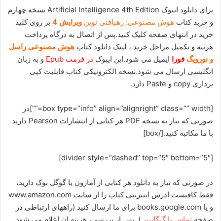
برای دانلود ایبوک Artificial Intelligence 4th Edition نسخه چهارم
و خرید کتاب
هوش مصنوعی: رهیافتی نوین
ویرایش 4
بر روی کلید
خرید در انتهای صفحه کلیک کنید.پس از اتصال به درگاه پرداخت
هزینه و تکمیل مراحل خرید ، لینک دانلود کتاب
هوش مصنوعی راسل
و نورویگ
فورا
ایمیل می شود.این ایبوک
در فرمت Epub
و به زبان
انگلیسی ارسال می شود.نسخه الکترونیکی کتاب قابلیت کپی
برداری copy و Paste دارد.
[box type=”info” align=”alignright” class=”” width=””]در
صورتی که نیاز به نسخه PDF هر کتابی از انتشارات Pearson دارید
با ما مکاتبه کنید.[/box]
[divider style=”dashed” top=”5″ bottom=”5″]
در صورتی که نیاز به دانلود هر کتابی از آمازون یا گوگل بوک دارید،
فقط کافیست ادرس اینترنتی کتاب را از سایت www.amazon.com
و یا books.google.com برای ما ارسال کنید (راههای ارتباطی در
صفحه
تماس با گیگاپیپر
). پس از بررسی، هزینه ان اعلام می شود.