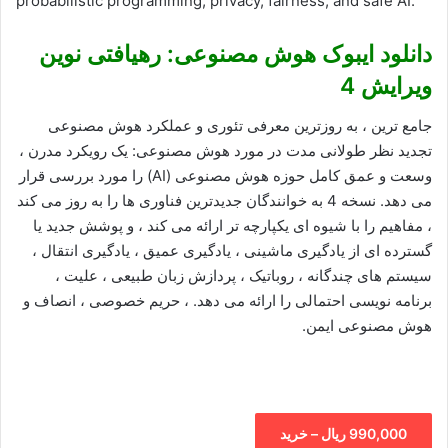
probabilistic programming, privacy, fairness, and safe AI.
دانلود ایبوک هوش مصنوعی: رهیافتی نوین
ویرایش 4
جامع ترین ، به روزترین معرفی تئوری و عملکرد هوش مصنوعی
تجدید نظر طولانی مدت در مورد هوش مصنوعی: یک رویکرد مدرن ،
وسعت و عمق کامل حوزه هوش مصنوعی (AI) را مورد بررسی قرار
می دهد. نسخه 4 به خوانندگان جدیدترین فناوری ها را به روز می کند
، مفاهیم را با شیوه ای یکپارچه تر ارائه می کند ، و پوشش جدید یا
گسترده ای از یادگیری ماشینی ، یادگیری عمیق ، یادگیری انتقال ،
سیستم های چندگانه ، روباتیک ، پردازش زبان طبیعی ، علیت ،
برنامه نویسی احتمالی را ارائه می دهد. ، حریم خصوصی ، انصاف و
هوش مصنوعی ایمن.
990,000 ریال – خرید