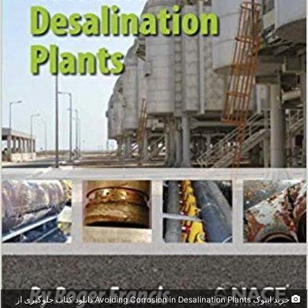
خرید ایبوک Avoiding Corrosion in Desalination Plants دانلود کتاب جلوگیری از