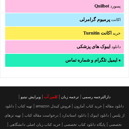
Quilbot
پسورد
پرمیوم گرامرلی
اکانت
اکانت Turnitin
خرید
ایبوک های پزشکی
دانلود
ایمیل تلگرام و شماره تماس
●
دارالترجمه رسمی
|
ترجمه زبان
|
کلمن آب
|
ویرایش نیتیو
|
دانلود مقاله | خرید کتاب آمازون | فروش کیندل amazon | تهیه کتاب | دانلود
از پلتس | دانلود ایبوک | دانلود استاندارد | درخواست مقاله کتاب | تهیه تزهای
تخصصی | پایگاه دانلود کتاب تخصصی | خرید کتاب زبان اصلی دانشگاهی |