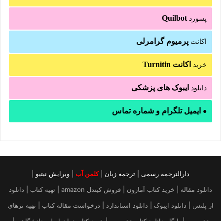
Quilbot
پسورد
پرمیوم گرامرلی
اکانت
اکانت Turnitin
خرید
ایبوک های پزشکی
دانلود
ایمیل تلگرام و شماره تماس
●
دارالترجمه رسمی
|
ترجمه زبان
|
کلمن آب
|
ویرایش نیتیو
|
دانلود مقاله | خرید کتاب آمازون | فروش کیندل amazon | تهیه کتاب | دانلود
از پلتس | دانلود ایبوک | دانلود استاندارد | درخواست مقاله کتاب | تهیه تزهای
تخصصی | پایگاه دانلود کتاب تخصصی | خرید کتاب زبان اصلی دانشگاهی |