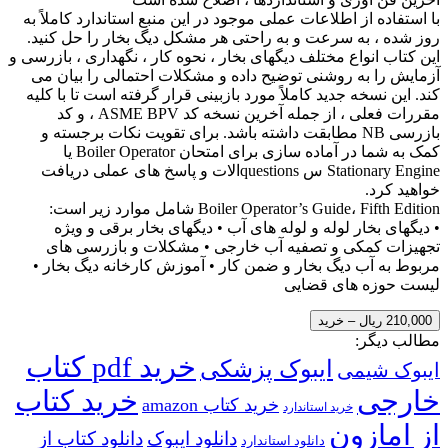
با استفاده از اطلاعات عملی موجود در این منبع استاندارد کاملاً به
روز شده ، به سرعت و به راحتی هر مشکل دیگ بخار را حل کنید.
این کتاب انواع مختلف دیگهای بخار ، نحوه کار ، نگهداری ، بازرسی و
آزمایش را به روشنی توضیح داده و مشکلات احتمالی را بیان می
کند. این نسخه جدید کاملاً مورد بازبینی قرار گرفته است تا با کلیه
مقررات فعلی ، از جمله آخرین نسخه کد ASME BPV ، و کد
بازرسی NB مطابقت داشته باشد. برای تقویت نکات برجسته و
کمک به شما در آماده سازی برای امتحان Boiler Operator یا
Stationary Engine س questionsالات و پاسخ های عملی دریافت
خواهید کرد.
Boiler Operator’s Guide، Fifth Edition شامل موارد زیر است:
• دیگهای بخار لوله و لوله های آب • دیگهای بخار برقی و ویژه
تجهیزات کمکی و تصفیه آب خارجی • مشکلات و بازرسی های
مربوط به آب دیگ بخار و ضمن کار • آموزش کارخانه دیگ بخار •
لیست حوزه های قضایی
210,000 ریال – خرید
مطالب دیگر:
خرید pdf کتاب
ایبوک پزشکی
ایبوک شیمی
خارجی
خرید کتاب
خرید کتاب amazon
خرید استاندارد
از امازون
دانلود ایبوک
دانلود کتاب از
دانلود استاندارد