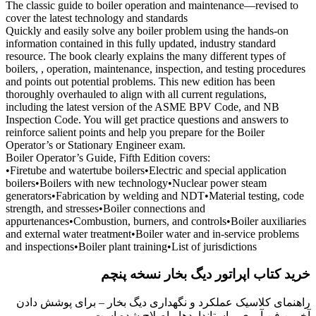
The classic guide to boiler operation and maintenance—revised to
cover the latest technology and standards
Quickly and easily solve any boiler problem using the hands-on
information contained in this fully updated, industry standard
resource. The book clearly explains the many different types of
boilers, , operation, maintenance, inspection, and testing procedures
and points out potential problems. This new edition has been
thoroughly overhauled to align with all current regulations,
including the latest version of the ASME BPV Code, and NB
Inspection Code. You will get practice questions and answers to
reinforce salient points and help you prepare for the Boiler
Operator’s or Stationary Engineer exam.
Boiler Operator’s Guide, Fifth Edition covers:
•Firetube and watertube boilers•Electric and special application
boilers•Boilers with new technology•Nuclear power steam
generators•Fabrication by welding and NDT•Material testing, code
strength, and stresses•Boiler connections and
appurtenances•Combustion, burners, and controls•Boiler auxiliaries
and external water treatment•Boiler water and in-service problems
and inspections•Boiler plant training•List of jurisdictions
خرید کتاب اپراتور دیگ بخار نسخه پنچم
راهنمای کلاسیک عملکرد و نگهداری دیگ بخار – برای پوشش دادن
آخرین فن آوری و استانداردها ، اصلاح شده است