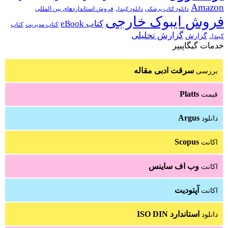
Amazon
فروش استانداردهای بین المللی
دانلود کتاب پزشکی
دانلود کیندل
فروش ایبوک خارجی
کتاب eBook
کتاب مدیریت
کتاب
گزارش تحلیلی
گزارش
کیندل
خدمات گیگاپیپر
سرقت ادبی مقاله
بررسی
Platts
قیمت
Argus
دانلود
Scopus
اکانت
وب اف ساینس
اکانت
آپتودیت
اکانت
استاندارد ISO DIN
دانلود