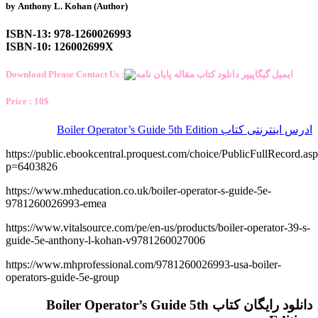
by Anthony L. Kohan (Author)
ISBN-13: 978-1260026993
ISBN-10: 126002699X
Download Please Contact Us :
Price : 10$
ادرس اینترنتی کتاب Boiler Operator’s Guide 5th Edition
https://public.ebookcentral.proquest.com/choice/PublicFullRecord.as
p=6403826
https://www.mheducation.co.uk/boiler-operator-s-guide-5e-
9781260026993-emea
https://www.vitalsource.com/pe/en-us/products/boiler-operator-39-s-
guide-5e-anthony-l-kohan-v9781260027006
https://www.mhprofessional.com/9781260026993-usa-boiler-
operators-guide-5e-group
دانلود رایگان کتاب Boiler Operator’s Guide 5th