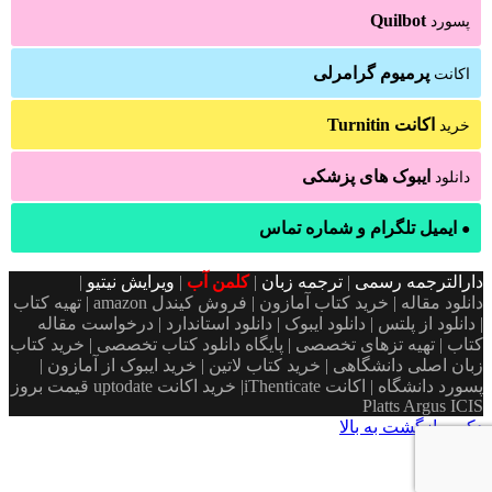
Quilbot
پسورد
پرمیوم گرامرلی
اکانت
اکانت Turnitin
خرید
ایبوک های پزشکی
دانلود
ایمیل تلگرام و شماره تماس
●
دارالترجمه رسمی
|
ترجمه زبان
|
کلمن آب
|
ویرایش نیتیو
|
دانلود مقاله | خرید کتاب آمازون | فروش کیندل amazon | تهیه کتاب
| دانلود از پلتس | دانلود ایبوک | دانلود استاندارد | درخواست مقاله
کتاب | تهیه تزهای تخصصی | پایگاه دانلود کتاب تخصصی | خرید کتاب
زبان اصلی دانشگاهی | خرید کتاب لاتین | خرید ایبوک از آمازون |
پسورد دانشگاه | اکانت iThenticate| خريد اكانت uptodate قیمت بروز
Platts Argus ICIS
دکمه بازگشت به بالا