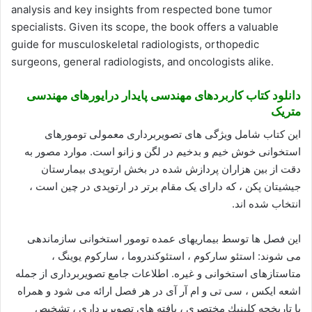
analysis and key insights from respected bone tumor
specialists. Given its scope, the book offers a valuable
guide for musculoskeletal radiologists, orthopedic
surgeons, general radiologists, and oncologists alike.
دانلود کتاب کاربردهای مهندسی پایدار درایورهای مهندسی
متریک
این کتاب شامل ویژگی های تصویربرداری معمولی تومورهای
استخوانی خوش خیم و بدخیم در لگن و زانو است. موارد مصور به
دقت از بین هزاران پردازش شده در بخش ارتوپدی بیمارستان
جیشیتان پکن ، که دارای یک مقام برتر در ارتوپدی در چین است ،
انتخاب شده اند.
این فصل ها توسط بیماریهای عمده تومور استخوانی سازماندهی
می شوند: استئو ساركوم ، استئوكندروما ، ساركوم یوینگ ،
متاستازهای استخوانی و غیره. اطلاعات جامع تصویربرداری از جمله
اشعه ایكس ، سی تی و ام آر آی در هر فصل ارائه می شود و همراه
با تاریخچه كلینیك مختصری ، یافته های تصویربرداری ، تشخیص