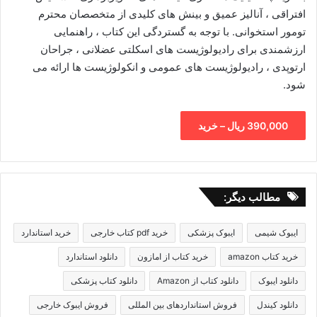
افتراقی ، آنالیز عمیق و بینش های کلیدی از متخصصان محترم
تومور استخوانی. با توجه به گستردگی این کتاب ، راهنمایی
ارزشمندی برای رادیولوژیست های اسکلتی عضلانی ، جراحان
ارتوپدی ، رادیولوژیست های عمومی و انکولوژیست ها ارائه می
شود.
390,000 ریال – خرید
مطالب دیگر:
ایبوک شیمی
ایبوک پزشکی
خرید pdf کتاب خارجی
خرید استاندارد
خرید کتاب amazon
خرید کتاب از امازون
دانلود استاندارد
دانلود ایبوک
دانلود کتاب از Amazon
دانلود کتاب پزشکی
دانلود کیندل
فروش استانداردهای بین المللی
فروش ایبوک خارجی