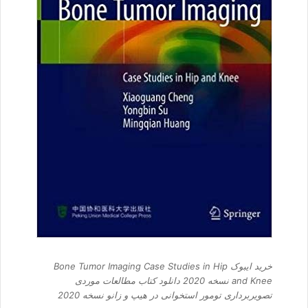
خرید ایبوک Bone Tumor Imaging Case Studies in Hip
and Knee نسخه 2020 دانلود کتاب مطالعات موردی
تصویربرداری تومور استخوانی در هیپ و زانو نسخه 2020