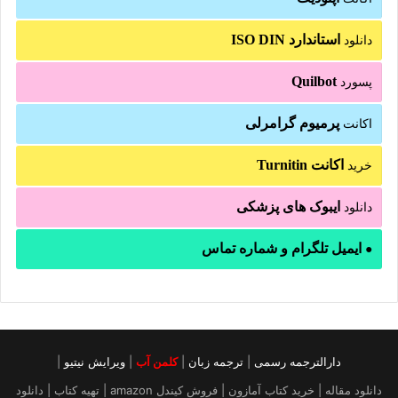
استاندارد ISO DIN
دانلود
Quilbot
پسورد
پرمیوم گرامرلی
اکانت
اکانت Turnitin
خرید
ایبوک های پزشکی
دانلود
ایمیل تلگرام و شماره تماس
●
دارالترجمه رسمی
|
ترجمه زبان
|
کلمن آب
|
ویرایش نیتیو
|
دانلود مقاله | خرید کتاب آمازون | فروش کیندل amazon | تهیه کتاب | دانلود