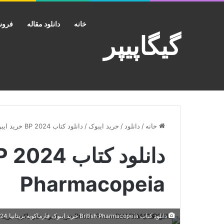
خانه
دانلود مقاله
فروش
گیگاپیپر
خانه
/
دانلود
/
خرید ایبوک
/
دانلود کتاب BP 2024 خرید ایبوک British Pharmacopeia
Pharmacopeia
دانلود کتاب British Pharmacopeia خرید ایبوک فارماکوپه بريتانيا 2024 معتبرترین مرجع دارویی انگلیس Download PDF BRITISH PHARMACOPOEIA