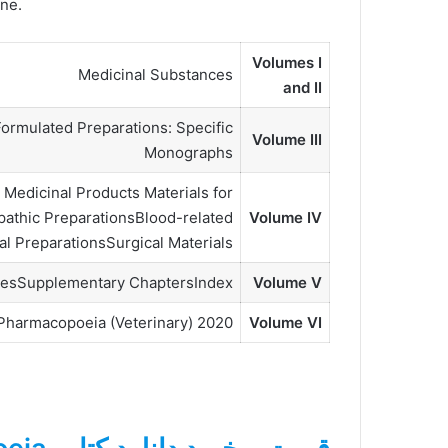
ine.
Volumes I
Medicinal Substances
and II
rmulated Preparations: Specific
Volume III
Monographs
Medicinal Products Materials for
athic PreparationsBlood-related
Volume IV
 PreparationsSurgical Materials
cesSupplementary ChaptersIndex
Volume V
 Pharmacopoeia (Veterinary) 2020
Volume VI