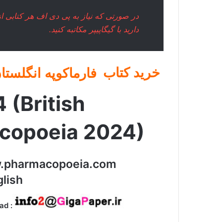
دارید با
گیگاپیپر مکاتبه
کنید.
خرید کتاب
فارماکوپه
انگلستا
 (British
copoeia 2024)
w.pharmacopoeia.com
lish
ad :