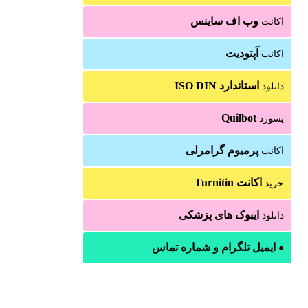
وب اف ساینس
اکانت
آپتودیت
اکانت
استاندارد ISO DIN
دانلود
Quilbot
پسورد
پرمیوم گرامرلی
اکانت
اکانت Turnitin
خرید
ایبوک های پزشکی
دانلود
ایمیل تلگرام و شماره تماس
●