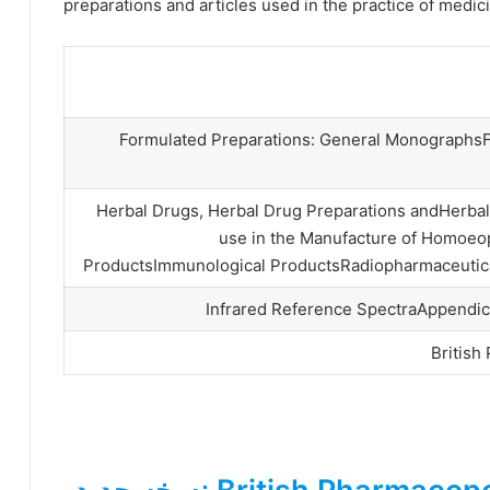
preparations and articles used in the practice of medic
Formulated Preparations: General MonographsFo
Herbal Drugs, Herbal Drug Preparations andHerbal 
use in the Manufacture of Homoeop
ProductsImmunological ProductsRadiopharmaceutical
Infrared Reference SpectraAppendi
British