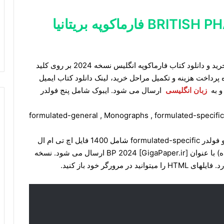
خرید ایبوک BRITISH PHARMACOPOEIA فارماکوپه بريتانيا
برای دانلود ایبوک British Pharmacopoeia 2024 و خرید و دانلود کتاب فارماکوپه انگلیس نسخه 2024 بر روی کلید
 پرداخت هزینه و تکمیل مراحل خرید، لینک دانلود کتاب ایمیل
و به
زبان انگلیسی
ارسال می شود. ایبوک شامل پنج فولدر
formulated-general , Monographs , formulated-specific 
است. فولدر Monographs شامل 1800 فایل HTML و فولدر formulated-specific شامل 1400 فایل اچ تی ام ال
است. کل HTML ها در قالب چند فایل rar (فایل فشرده) با عنوان BP 2024 [GigaPaper.ir] ارسال می شود. نسخه