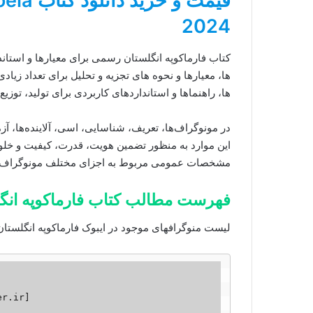
2024
کتاب فارماکوپه انگلستان رسمی برای معیارها و استاند
ها، معیارها و نحوه های تجزیه و تحلیل برای تعداد زیا
ها، راهنماها و استانداردهای کاربردی برای تولید، توزیع
در مونوگراف‌ها، تعریف، شناسایی، اسی، آلاینده‌ها، 
این موارد به منظور تضمین هویت، قدرت، کیفیت و خ
مشخصات عمومی مربوط به اجزای مختلف مونوگراف‌ه
فهرست مطالب کتاب فارماکوپه انگلستان (harmacopoeia
لیست منوگرافهای موجود در ایبوک فارماکوپه انگلستان 