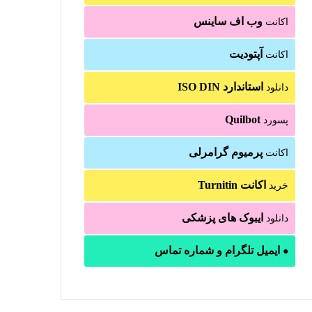
وب اف ساینس
اکانت
آپتودیت
اکانت
استاندارد ISO DIN
دانلود
Quilbot
پسورد
پرمیوم گرامرلی
اکانت
اکانت Turnitin
خرید
ایبوک های پزشکی
دانلود
ایمیل تلگرام و شماره تماس
●