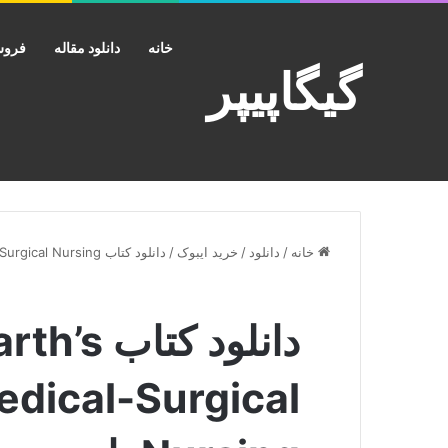
خانه
دانلود مقاله
فروش
گیگاپیپر
خانه
/
دانلود
/
خرید ایبوک
/
دانلود کتاب Brunner Suddarth’s Textbook of Medical-Surgical Nursing پاورپوینت
دانلود ک
edical-Surgical