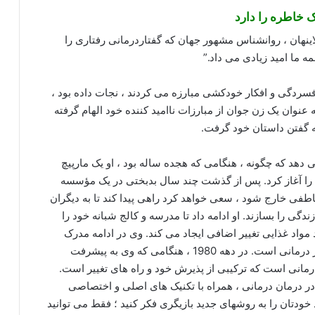
 خاطره را دارد
 لاینهان ، روانشناس مشهور جهان که گفتاردرمانی رفتاری را
مه ما امید زیادی می داد.”
ری را که با افسردگی و افکار خودکشی مبارزه می کردند ، نجات داده بود ،
م او به عنوان یک زن جوان از مبارزات ناامید کننده خود الهام گرفته
به گفتن داستان خود گرفت.
لب و الهام بخش ، Linehan توضیح می دهد که چگونه ، هنگامی که هجده ساله بود ، او یک مارپیچ
 را آغاز کرد. پس از گذشت چند سال بدبختی در یک مؤسسه
واند از جهنم عاطفی خارج شود ، سعی خواهد کرد راهی پیدا کند تا به دیگران
ندگی را بسازند. او ادامه داد تا مدرسه و کالج شبانه خود را
 برای خرید مواد غذایی تغییر اضافی ایجاد می کند. وی در ادامه مدرک
دکترای روانشناسی خود را گرفت ، و متخصص در رفتار درمانی است. در دهه 1980 ، هنگامی که وی به پیشرفت
درمانی است که ترکیبی از پذیرش خود و راه های تغییر است.
لی در درمان درمانی ، همراه با تکنیک های اصلی و اختصاصی
ودتان را به روشهای جدید بازیگری فکر کنید ؛ فقط می توانید