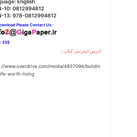
guage: English
N-10: 0812994612
N-13: 978-0812994612
ownload Please Contact Us :
 : 25$
ادرس اینترنتی کتاب
:
s://www.overdrive.com/media/4837094/buildin
life-worth-living