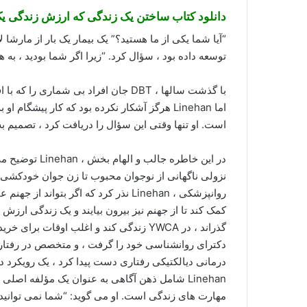
دانلود کتاب ساختن یک زندگی که ارزش زندگی یک
“آیا شما یکی از ما هستید؟” یک بیمار یک بار از مارشا
توسعه داده بود ، سؤال کرد. “زیرا اگر شما بودید ، به ه
با گذشت سالها ، DBT جان افراد بی شما
اما Linehan هرگز آشکار نکرده بود که کار پیشگا
است. او تنها وقتی این سؤال را دریافت کرد ، تصمیم 
در این خاطره جا
نزولی ناگهانی از نوجوان محبوب تا زن جوان خودکشی
روانپزشکی ، Linehan نذر کرد که اگر بت
کمک کند تا از جهنم نیز بیرون بیایند و یک زندگی ارزش ز
گذراند ، در YWCA زندگی کند و اغلب اوقات
درمانی دیالکتیکی رفتاری دست پیدا کرد ، یک رویکرد 
Linehan شامل ذهن آگاهی به عنوان یک مؤلفه اص
مهارت های زندگی است. او می گوید: “شما نمی توانید خ