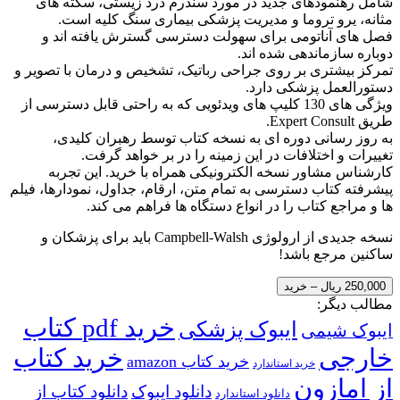
امل رهنمودهای جدید در مورد سندرم درد زیستی، سکته های
ثانه، یرو تروما و مدیریت پزشکی بیماری سنگ کلیه است.
صل های آناتومی برای سهولت دسترسی گسترش یافته اند و
وباره سازماندهی شده اند.
مرکز بیشتری بر روی جراحی رباتیک، تشخیص و درمان با تصویر و
ستورالعمل پزشکی دارد.
ویژگی های 130 کلیپ های ویدئویی که به راحتی قابل دسترسی از
ق Expert Consult.
ه روز رسانی دوره ای به نسخه کتاب توسط رهبران کلیدی،
غییرات و اختلافات در این زمینه را در بر خواهد گرفت.
ارشناس مشاور نسخه الکترونیکی همراه با خرید. این تجربه
یشرفته کتاب دسترسی به تمام متن، ارقام، جداول، نمودارها، فیلم
ا و مراجع کتاب را در انواع دستگاه ها فراهم می کند.
نسخه جدیدی از ارولوژی Campbell-Walsh باید برای پزشکان و
اکنین مرجع باشد!
250,000 ریال – خرید
طالب دیگر:
خرید pdf کتاب
ایبوک پزشکی
یبوک شیمی
ارجی
خرید کتاب
خرید کتاب amazon
خرید استاندارد
ز امازون
دانلود ایبوک
دانلود کتاب از
دانلود استاندارد