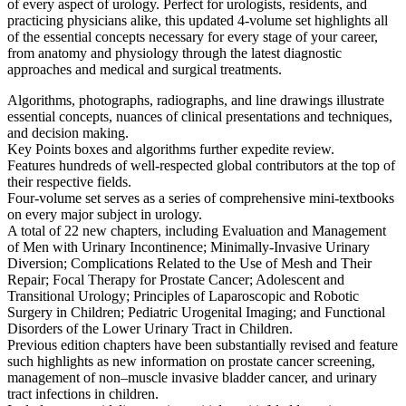
of every aspect of urology. Perfect for urologists, residents, and
practicing physicians alike, this updated 4-volume set highlights all
of the essential concepts necessary for every stage of your career,
from anatomy and physiology through the latest diagnostic
approaches and medical and surgical treatments.
Algorithms, photographs, radiographs, and line drawings illustrate
essential concepts, nuances of clinical presentations and techniques,
and decision making.
Key Points boxes and algorithms further expedite review.
Features hundreds of well-respected global contributors at the top o
their respective fields.
Four-volume set serves as a series of comprehensive mini-textbooks
on every major subject in urology.
A total of 22 new chapters, including Evaluation and Management
of Men with Urinary Incontinence; Minimally-Invasive Urinary
Diversion; Complications Related to the Use of Mesh and Their
Repair; Focal Therapy for Prostate Cancer; Adolescent and
Transitional Urology; Principles of Laparoscopic and Robotic
Surgery in Children; Pediatric Urogenital Imaging; and Functional
Disorders of the Lower Urinary Tract in Children.
Previous edition chapters have been substantially revised and featur
such highlights as new information on prostate cancer screening,
management of non–muscle invasive bladder cancer, and urinary
tract infections in children.