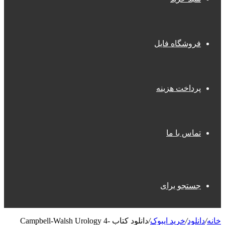
فروشگاه فایل
پرداخت هزینه
تماس با ما
جستجو برای
انه
/
دانلود
/
خرید ایبوک
/
دانلود کتاب Campbell-Walsh Urology 4-