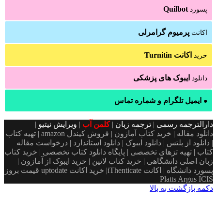
Quilbot
پسورد
پرمیوم گرامرلی
اکانت
اکانت Turnitin
خرید
ایبوک های پزشکی
دانلود
ایمیل تلگرام و شماره تماس
●
ارالترجمه رسمی
|
ترجمه زبان
|
کلمن آب
|
ویرایش نیتیو
|
دانلود مقاله | خرید کتاب آمازون | فروش کیندل amazon | تهیه کتاب
 دانلود از پلتس | دانلود ایبوک | دانلود استاندارد | درخواست مقاله
تاب | تهیه تزهای تخصصی | پایگاه دانلود کتاب تخصصی | خرید کتاب
بان اصلی دانشگاهی | خرید کتاب لاتین | خرید ایبوک از آمازون |
پسورد دانشگاه | اکانت iThenticate| خريد اكانت uptodate قیمت بروز
Platts Argus ICI
کمه بازگشت به بالا