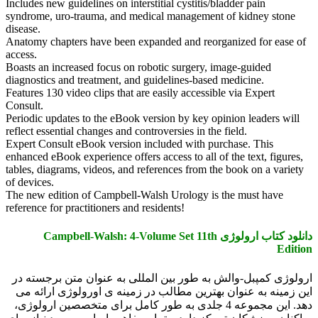
Includes new guidelines on interstitial cystitis/bladder pain
syndrome, uro-trauma, and medical management of kidney stone
disease.
Anatomy chapters have been expanded and reorganized for ease of
access.
Boasts an increased focus on robotic surgery, image-guided
diagnostics and treatment, and guidelines-based medicine.
Features 130 video clips that are easily accessible via Expert
Consult.
Periodic updates to the eBook version by key opinion leaders will
reflect essential changes and controversies in the field.
Expert Consult eBook version included with purchase. This
enhanced eBook experience offers access to all of the text, figures,
tables, diagrams, videos, and references from the book on a variety
of devices.
The new edition of Campbell-Walsh Urology is the must have
reference for practitioners and residents!
دانلود کتاب ارولوژی Campbell-Walsh: 4-Volume Set 11th
Editio
رولوژی کمپبل-والش به طور بین المللی به عنوان متن برجسته در
ین زمینه به عنوان بهترین مطالب در زمینه ی اورولوژی ارائه می
دهد. این مجموعه 4 جلدی به طور کامل برای متخصصین ارولوژی،