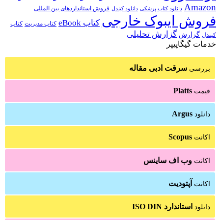
Amazo
فروش استانداردهای بین المللی
دانلود کتاب پزشکی
دانلود کیندل
روش ایبوک خارجی
کتاب eBook
کتاب مدیریت
کتاب
گزارش تحلیلی
گزارش
یندل
دمات گیگاپیپر
سرقت ادبی مقاله
بررسی
Platts
قیمت
Argus
دانلود
Scopus
اکانت
وب اف ساینس
اکانت
آپتودیت
اکانت
استاندارد ISO DIN
دانلود