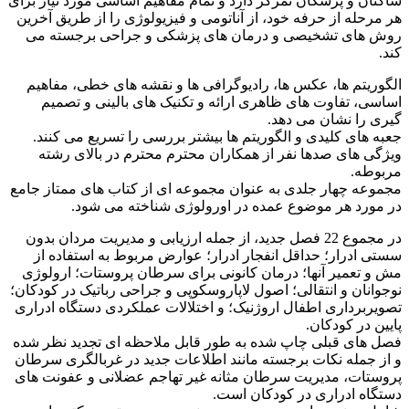
اکنان و پزشکان تمرکز دارد و تمام مفاهیم اساسی مورد نیاز برای
ر مرحله از حرفه خود، از آناتومی و فیزیولوژی را از طریق آخرین
وش های تشخیصی و درمان های پزشکی و جراحی برجسته می
ند.
لگوریتم ها، عکس ها، رادیوگرافی ها و نقشه های خطی، مفاهیم
ساسی، تفاوت های ظاهری ارائه و تکنیک های بالینی و تصمیم
یری را نشان می دهد.
عبه های کلیدی و الگوریتم ها بیشتر بررسی را تسریع می کنند.
یژگی های صدها نفر از همکاران محترم محترم در بالای رشته
ربوطه.
جموعه چهار جلدی به عنوان مجموعه ای از کتاب های ممتاز جامع
ر مورد هر موضوع عمده در اورولوژی شناخته می شود.
در مجموع 22 فصل جدید، از جمله ارزیابی و مدیریت مردان بدون
ستی ادرار؛ حداقل انفجار ادرار؛ عوارض مربوط به استفاده از
ش و تعمیر آنها؛ درمان کانونی برای سرطان پروستات؛ ارولوژی
وجوانان و انتقالی؛ اصول لاپاروسکوپی و جراحی رباتیک در کودکان؛
صویربرداری اطفال اروژنیک؛ و اختلالات عملکردی دستگاه ادراری
ایین در کودکان.
صل های قبلی چاپ شده به طور قابل ملاحظه ای تجدید نظر شده
 از جمله نکات برجسته مانند اطلاعات جدید در غربالگری سرطان
روستات، مدیریت سرطان مثانه غیر تهاجم عضلانی و عفونت های
ستگاه ادراری در کودکان است.