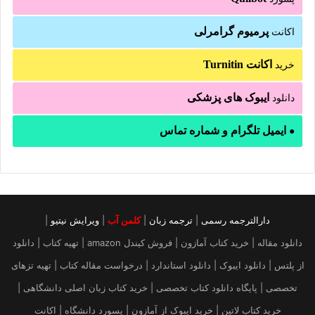
پرمیوم گرامرلی
اکانت
اکانت Turnitin
خرید
ایبوک های پزشکی
دانلود
ایمیل تلگرام و شماره تماس
●
دارالترجمه رسمی
|
ترجمه زبان
|
کلمن آب
|
ویرایش نیتیو
|
دانلود مقاله | خرید کتاب آمازون | فروش کیندل amazon | تهیه کتاب | دانلود
از پلتس | دانلود ایبوک | دانلود استاندارد | درخواست مقاله کتاب | تهیه تزهای
تخصصی | پایگاه دانلود کتاب تخصصی | خرید کتاب زبان اصلی دانشگاهی |
خرید کتاب لاتین | خرید ایبوک از آمازون | پسورد دانشگاه | اکانت