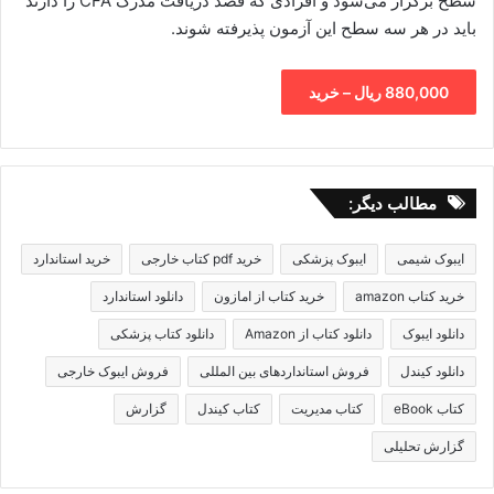
سطح برگزار می‌شود و افرادی که قصد دریافت مدرک CFA را دارند
باید در هر سه سطح این آزمون پذیرفته شوند.
880,000 ریال – خرید
مطالب دیگر:
ایبوک شیمی
ایبوک پزشکی
خرید pdf کتاب خارجی
خرید استاندارد
خرید کتاب amazon
خرید کتاب از امازون
دانلود استاندارد
دانلود ایبوک
دانلود کتاب از Amazon
دانلود کتاب پزشکی
دانلود کیندل
فروش استانداردهای بین المللی
فروش ایبوک خارجی
کتاب eBook
کتاب مدیریت
کتاب کیندل
گزارش
گزارش تحلیلی