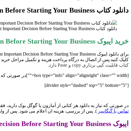
برای
دانلود کتاب Choose The Single Most Important Decision Before Starting Your Business
دانلود کتاب Choose The Single Most Important Decision Before Starting Your Business دانلود ایبوک قبل از شروع کسب و کار خود، مهم ترین تصمیم را انتخاب کنید
خرید ایبوک Choose The Single Most Important Decision Before Starting Your Business
کلیک کنید.پس از اتصال به درگاه پرداخت هزینه و تکمیل مراحل خرید ،
کتاب قابلیت کپی برداری copy و Paste دارد.
[box type=”info” align=”alignright” class=”” width=””]در صورتی که نیاز به نسخه PDF هر کتابی از انتشارات Hay House Business دارید با ما مکاتبه کنید.[/box]
[divider style=”dashed” top=”5″ bottom=”5″]
در صورتی که نیاز به دانلود هر کتابی از آمازون یا گوگل بوک دارید، فقط کافیست ادرس اینترنتی کتاب را از سایت zon.com
تماس با گیگاپیپر
). پس از بررسی، هزینه ان اعلام می شود. پس از وا
ایبوک Choose The Single Most Important Decision Before Starting Your Business