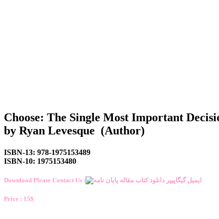
Choose: The Single Most Important Decisio
by Ryan Levesque (Author)
ISBN-13: 978-1975153489
ISBN-10: 1975153480
Download Please Contact Us :
Price : 15$