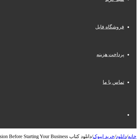
فروشگاه فایل
پرداخت هزینه
تماس با ما
جستجو
خانه
/
دانلود
/
خرید ایبوک
/
دانلود کتاب Choose The Single Most Important Decision Before Starting Your Business