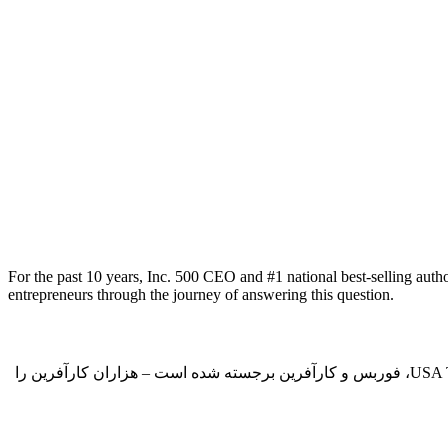
For the past 10 years, Inc. 500 CEO and #1 national best-selling aut
entrepreneurs through the journey of answering this question.
در 10 سال گذشته، رایان لوسک، مدیر عامل شرکت 500 و نویسنده پرفروش ملی شماره 1 – که برای کارش در وال استریت ژورنال، USA Today، فوربس و کارآفرین برجسته شده است – هزاران کارآفرین را