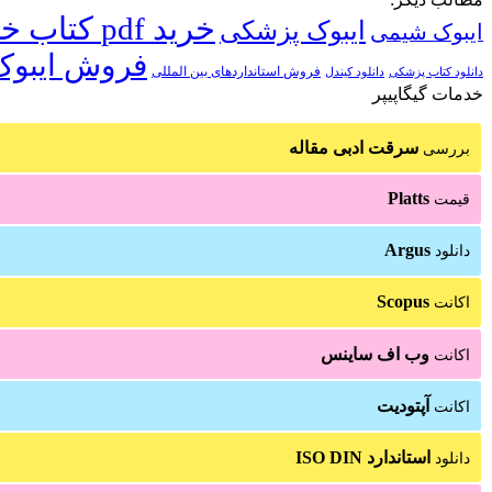
خرید pdf کتاب خارجی
ایبوک پزشکی
ایبوک شیمی
فروش ایبوک
فروش استانداردهای بین المللی
دانلود کتاب پزشکی
دانلود کیندل
خدمات گیگاپیپر
سرقت ادبی مقاله
بررسی
Platts
قیمت
Argus
دانلود
Scopus
اکانت
وب اف ساینس
اکانت
آپتودیت
اکانت
استاندارد ISO DIN
دانلود