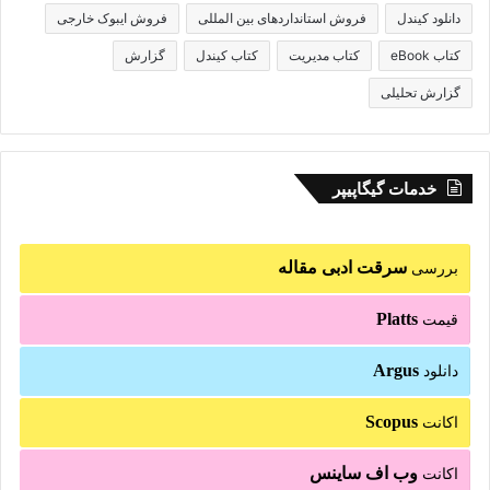
دانلود کیندل
فروش استانداردهای بین المللی
فروش ایبوک خارجی
کتاب eBook
کتاب مدیریت
کتاب کیندل
گزارش
گزارش تحلیلی
خدمات گیگاپیپر
سرقت ادبی مقاله
بررسی
Platts
قیمت
Argus
دانلود
Scopus
اکانت
وب اف ساینس
اکانت