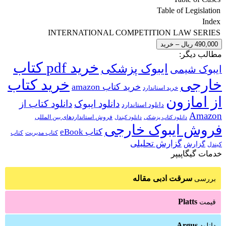
Table of Legislation
Index
INTERNATIONAL COMPETITION LAW SERIES
490,000 ریال – خرید
مطالب دیگر:
خرید pdf کتاب
ایبوک پزشکی
ایبوک شیمی
خارجی
خرید کتاب
خرید کتاب amazon
خرید استاندارد
از امازون
دانلود ایبوک
دانلود کتاب از
دانلود استاندارد
Amazon
فروش استانداردهای بین المللی
دانلود کتاب پزشکی
دانلود کیندل
فروش ایبوک خارجی
کتاب eBook
کتاب مدیریت
کتاب
گزارش تحلیلی
گزارش
کیندل
خدمات گیگاپیپر
سرقت ادبی مقاله
بررسی
Platts
قیمت
Argus
دانلود