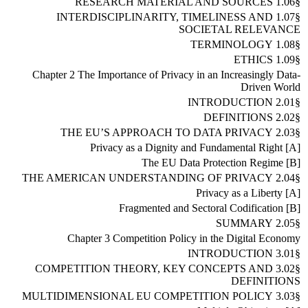
§1.06 RESEARCH MATERIAL AND SOURCES
§1.07 INTERDISCIPLINARITY, TIMELINESS AND
SOCIETAL RELEVANCE
§1.08 TERMINOLOGY
§1.09 ETHICS
Chapter 2 The Importance of Privacy in an Increasingly Data-
Driven World
§2.01 INTRODUCTION
§2.02 DEFINITIONS
§2.03 THE EU’S APPROACH TO DATA PRIVACY
[A] Privacy as a Dignity and Fundamental Right
[B] The EU Data Protection Regime
§2.04 THE AMERICAN UNDERSTANDING OF PRIVACY
[A] Privacy as a Liberty
[B] Fragmented and Sectoral Codification
§2.05 SUMMARY
Chapter 3 Competition Policy in the Digital Economy
§3.01 INTRODUCTION
§3.02 COMPETITION THEORY, KEY CONCEPTS AND
DEFINITIONS
§3.03 MULTIDIMENSIONAL EU COMPETITION POLICY