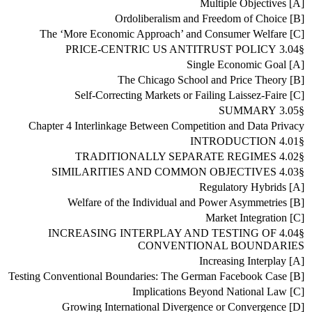
[A] Multiple Objectives
[B] Ordoliberalism and Freedom of Choice
[C] The ‘More Economic Approach’ and Consumer Welfare
§3.04 PRICE-CENTRIC US ANTITRUST POLICY
[A] Single Economic Goal
[B] The Chicago School and Price Theory
[C] Self-Correcting Markets or Failing Laissez-Faire
§3.05 SUMMARY
Chapter 4 Interlinkage Between Competition and Data Privacy
§4.01 INTRODUCTION
§4.02 TRADITIONALLY SEPARATE REGIMES
§4.03 SIMILARITIES AND COMMON OBJECTIVES
[A] Regulatory Hybrids
[B] Welfare of the Individual and Power Asymmetries
[C] Market Integration
§4.04 INCREASING INTERPLAY AND TESTING OF
CONVENTIONAL BOUNDARIES
[A] Increasing Interplay
[B] Testing Conventional Boundaries: The German Facebook Case
[C] Implications Beyond National Law
[D] Growing International Divergence or Convergence