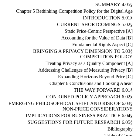
§4.05 SUMMARY
Chapter 5 Rethinking Competition Policy for the Digital Age
§5.01 INTRODUCTION
§5.02 CURRENT SHORTCOMINGS
[A] Static Price-Centric Perspective
[B] Accounting for the Value of Data
[C] Fundamental Rights Aspect
§5.03 BRINGING A PRIVACY DIMENSION TO
COMPETITION POLICY
[A] Treating Privacy as a Quality Component
[B] Addressing Challenges of Measuring Privacy
[C] Expanding Horizons Beyond Price
Chapter 6 Conclusions and Looking Ahead
§6.01 THE WAY FORWARD
§6.02 CONJOINED POLICY APPROACH
§6.03 EMERGING PHILOSOPHICAL SHIFT AND RISE OF
NON-PRICE CONSIDERATIONS
§6.04 IMPLICATIONS FOR BUSINESS PRACTICE
§6.05 SUGGESTIONS FOR FUTURE RESEARCH
Bibliography
Table of Cases