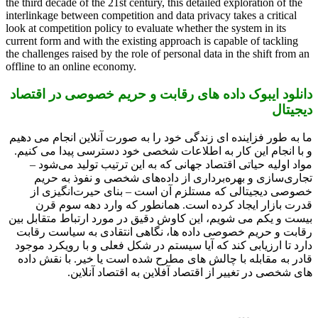
the third decade of the 21st century, this detailed exploration of the
interlinkage between competition and data privacy takes a critical
look at competition policy to evaluate whether the system in its
current form and with the existing approach is capable of tackling
the challenges raised by the role of personal data in the shift from an
offline to an online economy.
دانلود ایبوک داده های رقابت و حریم خصوصی در اقتصاد
دیجیتال
ما به طور فزاینده ای زندگی خود را به صورت آنلاین انجام می دهیم
و با انجام این کار به اطلاعات شخصی خود دسترسی پیدا می کنیم.
مواد اولیه حیاتی اقتصاد جهانی که به این ترتیب تولید می‌شود –
تجاری‌سازی و بهره‌برداری از داده‌های شخصی و نفوذ به حریم
خصوصی دیجیتالی که مستلزم آن است – بنای حیرت‌انگیزی از
قدرت بازار ایجاد کرده است. همانطور که وارد دهه سوم قرن
بیست و یکم می شویم، این کاوش دقیق در مورد ارتباط متقابل بین
رقابت و حریم خصوصی داده ها، نگاهی انتقادی به سیاست رقابت
دارد تا ارزیابی کند که آیا سیستم در شکل فعلی و با رویکرد موجود
قادر به مقابله با چالش های مطرح شده است یا خیر. با نقش داده
های شخصی در تغییر از اقتصاد آفلاین به اقتصاد آنلاین.