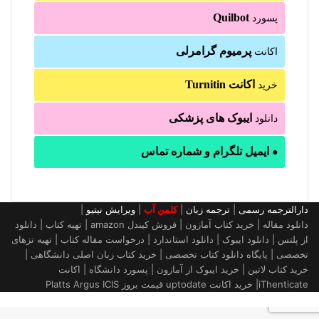
Quilbot
پسورد
پرمیوم گرامرلی
اکانت
اکانت Turnitin
خرید
ایبوک های پزشکی
دانلود
ایمیل تلگرام و شماره تماس
●
دارالترجمه رسمی
|
ترجمه زبان
|
کلمن آب
|
ویرایش نیتیو
|
دانلود مقاله | خرید کتاب آمازون | فروش کیندل amazon | تهیه کتاب | دانلود
از پلتس | دانلود ایبوک | دانلود استاندارد | درخواست مقاله کتاب | تهیه تزهای
تخصصی | پایگاه دانلود کتاب تخصصی | خرید کتاب زبان اصلی دانشگاهی |
خرید کتاب لاتین | خرید ایبوک از آمازون | پسورد دانشگاه | اکانت
iThenticate| خريد اكانت uptodate قیمت بروز Platts Argus ICIS
کمه
ازگشت