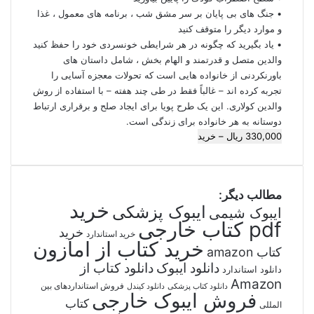
• جنگ های بی پایان بر سر مشق شب ، برنامه های معمول ، غذا
و موارد دیگر را متوقف کنید
• یاد بگیرید که چگونه در هر شرایطی خونسردی خود را حفظ کنید
والدین متصل و قدرتمند و الهام بخش ، شامل داستان های
باورنکردنی از خانواده هایی است که تحولات معجزه آسایی را
تجربه کرده اند – غالباً فقط در طی چند هفته – با استفاده از روش
والدین کولاری. این یک طرح پویا برای ایجاد صلح و برقراری ارتباط
دوستانه به هر خانواده برای زندگی است.
330,000 ریال – خرید
مطالب دیگر:
خرید
ایبوک پزشکی
ایبوک شیمی
pdf کتاب خارجی
خرید
خرید استاندارد
خرید کتاب از امازون
کتاب amazon
دانلود ایبوک
دانلود کتاب از
دانلود استاندارد
Amazon
فروش استانداردهای بین
دانلود کتاب پزشکی
دانلود کیندل
فروش ایبوک خارجی
کتاب
المللی