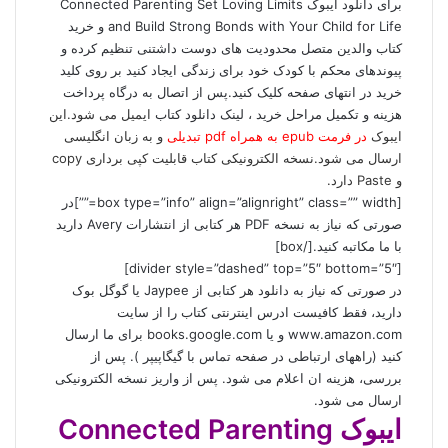
برای دانلود ایبوک Connected Parenting Set Loving Limits
and Build Strong Bonds with Your Child for Life و خرید
کتاب والدین متصل محدودیت های دوست داشتنی تنظیم کرده و
پیوندهای محکم با کودک خود برای زندگی ایجاد کنید بر روی کلید
خرید در انتهای صفحه کلیک کنید.پس از اتصال به درگاه پرداخت
هزینه و تکمیل مراحل خرید ، لینک دانلود کتاب
ایمیل می شود.این
ایبوک
در فرمت epub به همراه pdf تبدیلی
و به زبان انگلیسی
ارسال می شود.نسخه الکترونیکی کتاب قابلیت کپی برداری copy
و Paste دارد.
[box type=”info” align=”alignright” class=”” width=””]در
صورتی که نیاز به نسخه PDF هر کتابی از انتشارات Avery دارید
با ما مکاتبه کنید.[/box]
[divider style=”dashed” top=”5″ bottom=”5″]
در صورتی که نیاز به دانلود هر کتابی از Jaypee یا گوگل بوک
دارید، فقط کافیست ادرس اینترنتی کتاب را از سایت
www.amazon.com و یا books.google.com برای ما ارسال
کنید (راههای ارتباطی در صفحه
تماس با گیگاپیپر
). پس از
بررسی، هزینه ان اعلام می شود. پس از واریز نسخه الکترونیکی
ارسال می شود.
ایبوک Connected Parenting