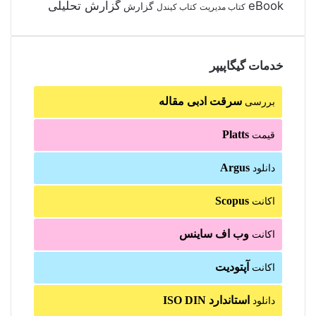
گزارش تحلیلی
eBook
گزارش
کتاب مدیریت
کتاب کیندل
خدمات گیگاپیپر
سرقت ادبی مقاله
بررسی
Platts
قیمت
Argus
دانلود
Scopus
اکانت
وب اف ساینس
اکانت
آپتودیت
اکانت
استاندارد ISO DIN
دانلود