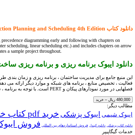
دانلود کتاب Construction Planning and Scheduling 4th Edition
ng precedence diagramming early and following with chapters on
uter scheduling, linear scheduling etc.) and includes chapters on arrow
ates a sample project throughout.
دانلود ایبوک برنامه ریزی و برنامه ریزی سا
این منبع جامع برای مدیریت ساختمان ، برنامه ریزی و زمان بندی طر
فعالیت ، تخصیص منابع ، برنامه های شبکه و موارد دیگر ارائه می دهد.
فصلهایی در مورد نمودارهای پیکان و PERT است. با توجه به برنامه ، شامل یک بحث منحصر به فرد در مورد مفاد قرارداد مربوط به زمانبندی است و یک پروژه نمونه را در کل شامل می شود.
480,000 ریال – خرید
مطالب دیگر:
خرید pdf کتاب خارجی
ایبوک پزشکی
ایبوک شیمی
فروش ایبوک
فروش استانداردهای بین المللی
دانلود کتاب پزشکی
دانلود کیندل
خدمات گیگاپیپر