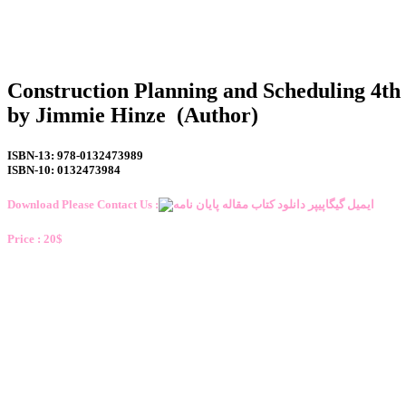
Construction Planning and Scheduling 4th
by Jimmie Hinze (Author)
ISBN-13: 978-0132473989
ISBN-10: 0132473984
Download Please Contact Us :
Price : 20$