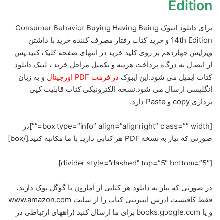
Edition
برای دانلود ایبوک Consumer Behavior Buying Having Being
14th Edition و خرید کتاب رفتار مصرف کننده خرید با داشتن
ویرایش چهاردهم بر روی کلید خرید در انتهای صفحه کلیک کنید.پس
از اتصال به درگاه پرداخت هزینه و تکمیل مراحل خرید ، لینک دانلود
کتاب
ایمیل می شود.این ایبوک
در فرمت PDF اورجینال
و به زبان
انگلیسی ارسال می شود.نسخه الکترونیکی کتاب قابلیت کپی
برداری copy و Paste دارد.
[box type=”info” align=”alignright” class=”” width=””]در
صورتی که نیاز به نسخه PDF هر کتابی دارید با ما مکاتبه کنید.[/box]
[divider style=”dashed” top=”5″ bottom=”5″]
در صورتی که نیاز به دانلود هر کتابی از آمازون یا گوگل بوک دارید،
فقط کافیست ادرس اینترنتی کتاب را از سایت www.amazon.com
و یا books.google.com برای ما ارسال کنید (راههای ارتباطی در