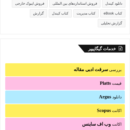
دانلود کیندل
فروش استانداردهای بین المللی
فروش ایبوک خارجی
کتاب eBook
کتاب مدیریت
کتاب کیندل
گزارش
گزارش تحلیلی
خدمات گیگاپیپر
سرقت ادبی مقاله
بررسی
Platts
قیمت
Argus
دانلود
Scopus
اکانت
وب اف ساینس
اکانت