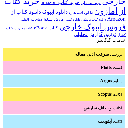
خارجی
خرید کتاب
خرید کتاب amazon
خرید استاندارد
از امازون
دانلود ایبوک
دانلود کتاب از
دانلود استاندارد
Amazon
فروش استانداردهای بین المللی
دانلود کتاب پزشکی
دانلود کیندل
فروش ایبوک خارجی
کتاب eBook
کتاب مدیریت
کتاب
گزارش تحلیلی
گزارش
کیندل
خدمات گیگاپیپر
سرقت ادبی مقاله
بررسی
Platts
قیمت
Argus
دانلود
Scopus
اکانت
وب اف ساینس
اکانت
آپتودیت
اکانت