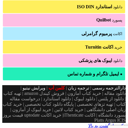
استاندارد ISO DIN
دانلود
Quilbot
پسورد
پرمیوم گرامرلی
اکانت
اکانت Turnitin
خرید
ایبوک های پزشکی
دانلود
ایمیل تلگرام و شماره تماس
●
دارالترجمه رسمی
|
ترجمه زبان
|
کلمن آب
|
ویرایش نیتیو
|
دانلود مقاله | خرید کتاب آمازون | فروش کیندل amazon | تهیه کتاب
| دانلود از پلتس | دانلود ایبوک | دانلود استاندارد | درخواست مقاله
کتاب | تهیه تزهای تخصصی | پایگاه دانلود کتاب تخصصی | خرید کتاب
زبان اصلی دانشگاهی | خرید کتاب لاتین | خرید ایبوک از آمازون |
پسورد دانشگاه | اکانت iThenticate| خريد اكانت uptodate قیمت بروز
Platts Argus ICIS
دکمه بازگشت به بالا