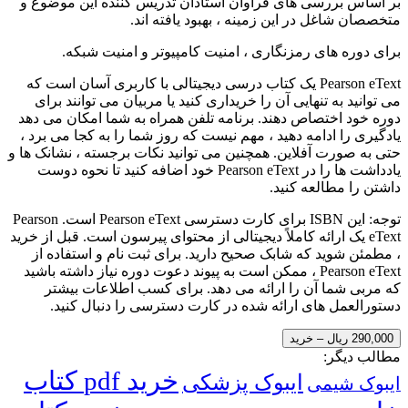
بر اساس بررسی های فراوان استادان تدریس کننده این موضوع و
متخصصان شاغل در این زمینه ، بهبود یافته اند.
برای دوره های رمزنگاری ، امنیت کامپیوتر و امنیت شبکه.
Pearson eText یک کتاب درسی دیجیتالی با کاربری آسان است که
می توانید به تنهایی آن را خریداری کنید یا مربیان می توانند برای
دوره خود اختصاص دهند. برنامه تلفن همراه به شما امکان می دهد
یادگیری را ادامه دهید ، مهم نیست که روز شما را به کجا می برد ،
حتی به صورت آفلاین. همچنین می توانید نکات برجسته ، نشانک ها و
یادداشت ها را در Pearson eText خود اضافه کنید تا نحوه دوست
داشتن را مطالعه کنید.
توجه: این ISBN برای کارت دسترسی Pearson eText است. Pearson
eText یک ارائه کاملاً دیجیتالی از محتوای پیرسون است. قبل از خرید
، مطمئن شوید که شابک صحیح دارید. برای ثبت نام و استفاده از
Pearson eText ، ممکن است به پیوند دعوت دوره نیاز داشته باشید
که مربی شما آن را ارائه می دهد. برای کسب اطلاعات بیشتر
دستورالعمل های ارائه شده در کارت دسترسی را دنبال کنید.
290,000 ریال – خرید
مطالب دیگر:
خرید pdf کتاب
ایبوک پزشکی
ایبوک شیمی