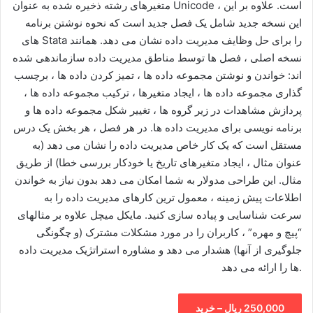
متغیرهای رشته ذخیره شده به عنوان Unicode است. علاوه بر این ،
این نسخه جدید شامل یک فصل جدید است که نحوه نوشتن برنامه
های Stata را برای حل وظایف مدیریت داده نشان می دهد. همانند
نسخه اصلی ، فصل ها توسط مناطق مدیریت داده سازماندهی شده
اند: خواندن و نوشتن مجموعه داده ها ، تمیز کردن داده ها ، برچسب
گذاری مجموعه داده ها ، ایجاد متغیرها ، ترکیب مجموعه داده ها ،
پردازش مشاهدات در زیر گروه ها ، تغییر شکل مجموعه داده ها و
برنامه نویسی برای مدیریت داده ها. در هر فصل ، هر بخش یک درس
مستقل است که یک کار خاص مدیریت داده را نشان می دهد (به
عنوان مثال ، ایجاد متغیرهای تاریخ یا خودکار بررسی خطا) از طریق
مثال. این طراحی مدولار به شما امکان می دهد بدون نیاز به خواندن
اطلاعات پیش زمینه ، معمول ترین کارهای مدیریت داده را به
سرعت شناسایی و پیاده سازی کنید. مایکل میچل علاوه بر مثالهای
“پیچ و مهره” ، کاربران را در مورد مشکلات مشترک (و چگونگی
جلوگیری از آنها) هشدار می دهد و مشاوره استراتژیک مدیریت داده
ها را ارائه می دهد.
250,000 ریال – خرید