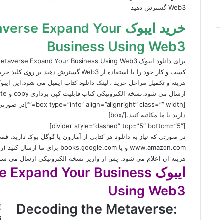
Web3 گسترش دهید
خرید ایبوک  Expand Your
Business Using Web3
کسب و کار خود را با استفاده از Web3 گستر
هزینه و تکمیل مراحل خرید ، لینک دانلود کتاب
ایمیل می شود.این ایب
ارسال می شود.نسخه الکترونیکی کتاب قابلیت کپی برداری copy و Paste دارد.
[box type=”info” align=”alignright” class=”” width=””]در صورتی که نیاز به نسخه PDF هر کتابی از انتشارات
دارید با ما مکاتبه کنید.[/box]
[divider style=”dashed” top=”5″ bottom=”5″]
در صورتی که نیاز به دانلود هر کتابی از آمازون یا گوگل بوک دارید، 
www.amazon.com و یا books.google.com برای ما ارسال کنید (راههای ارتباطی در صفحه
هزینه ان اعلام می شود. پس از واریز نسخه الکترونیکی ارسال می شو
ایبوک xpand Your Business
Using Web3
Decoding the Metaverse: