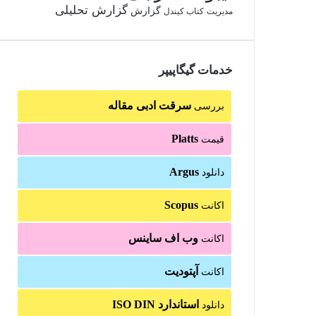
گزارش تحلیلی
گزارش
مدیریت
کتاب کیندل
خدمات گیگاپیپر
سرقت ادبی مقاله
بررسی
Platts
قیمت
Argus
دانلود
Scopus
اکانت
وب اف ساینس
اکانت
آپتودیت
اکانت
استاندارد ISO DIN
دانلود