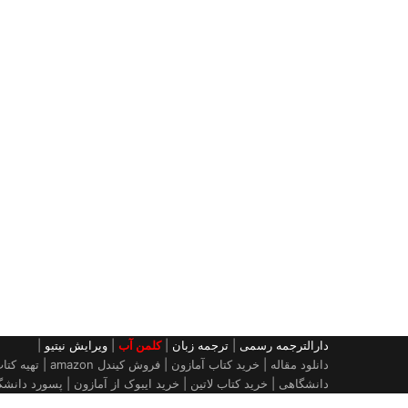
دارالترجمه رسمی
|
ترجمه زبان
|
کلمن آب
|
ویرایش نیتیو
|
دانلود مقاله 
دانشگاهی | خرید کتاب لاتین | خرید ایبوک از آمازون | پسورد دانشگاه | اکانت iThenticate| خريد اكانت uptodate قیمت برو
دکمه