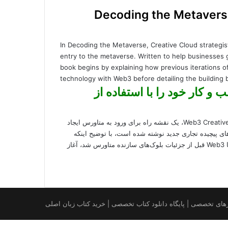
Decoding the Metaverse Expa
In Decoding the Metaverse, Creative Cloud strategi
entry to the metaverse. Written to help businesses
book begins by explaining how previous iterations of 
technology with Web3 before detailing the building 
یبوک رمزگشایی Metaverse کسب و کار خود را با استفاده از
در رمزگشایی متاورس، کریس دافی، استراتژیست و متخصص Web3 Creative Cloud، یک نقشه راه برای ورود به متاورس ایجاد
ای پیچیده تجاری جدید نوشته شده است، با توضیح اینکه
چگونه تکرارهای قبلی اینترنت منجر به ایجاد فناوری دیجیتال همهجانبه با Web3 قبل از جزئیات بلوک‌های سازنده متاورس شد، آغاز
خواست مقاله کتاب | تهیه تزهای تخصصی | پایگاه دانلود کتاب تخصصی | خرید کتاب زبان اصلی