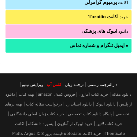
پرمیوم گرامرلی
اکانت
اکانت Turnitin
خرید
ایبوک های پزشکی
دانلود
ایمیل تلگرام و شماره تماس
●
دارالترجمه رسمی
|
ترجمه زبان
|
کلمن آب
|
ویرایش نیتیو
|
دانلود مقاله | خرید کتاب آمازون | فروش کیندل amazon | تهیه کتاب | دانلود
از پلتس | دانلود ایبوک | دانلود استاندارد | درخواست مقاله کتاب | تهیه تزهای
تخصصی | پایگاه دانلود کتاب تخصصی | خرید کتاب زبان اصلی دانشگاهی |
خرید کتاب لاتین | خرید ایبوک از آمازون | پسورد دانشگاه | اکانت
iThenticate| خريد اكانت uptodate قیمت بروز Platts Argus ICIS