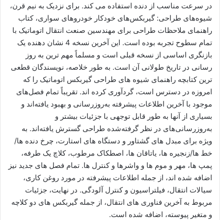
در سرعت مناسب از دنده استفاده می کند. برای نزدیک به نیم قرن،
شیوه‌های طراحی: گیربکس‌های خودکار خودروهای سواری، کتاب
راهنمای ملاحظات طراحی برای مهندسین صنعت انتقال اتوماتیک با
تمام سطوح تجربه بوده است. این آخرین نسخه 4 نشان دهنده یک
بازنگری اساسی از نسخه قبلی است و مسلماً مهم ترین به روز
رسانی در تاریخ طولانی آن است. به طور خلاصه، نویسندگان قطعی
ترین کتابچه راهنمای شیوه های طراحی گیربکس اتوماتیک را که
امروزه در دسترس است، گردآوری کرده اند. تقریباً تمام فصل‌های
موجود با آخرین اطلاعات پیشرفته به‌روزرسانی و بهبود یافته‌اند و
بسیاری از آنها به طور قابل توجهی با جزئیات بیشتر و
به‌روزرسانی‌های در نظر گرفته‌شده طراحی گسترش یافته‌اند. به
ویژه برای مبدل های گشتاور و دستگاه های استارت، چرخ دنده ها/
خط ها/زنجیره ها، یاتاقان ها، اصطکاک مرطوب، کلاچ یک طرفه،
پمپ ها، مهر و موم ها و واشرها و کنترل ها. تمام فصل های جدید نیز
اضافه شده اند، از جمله اطلاعات پیشرفته در مورد روغن کاری،
سیالات انتقال، فیلتراسیون و کنترل آلودگی. در نهایت، جزئیات
مربوط به آخرین فناوری های انتقال، از جمله گیربکس های دو کلاچه
و متغیر پیوسته، اضافه شده است.