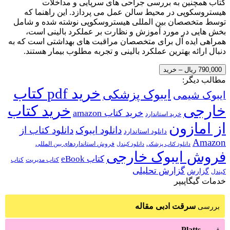
کتاب همچنین به بررسی جراحی های سرپایی و مداخلات
هیستروسکوپی در محیط سالن عمل می پردازد. این راهنما که
توسط متخصصان بین المللی هیستروسکوپی نوشته شده و شامل
بخش هایی در مورد آموزش و نظارت بر عملکرد بالینی است،
همراهی ایده آل برای متخصصان مراقبت های بهداشتی است که به
دنبال ارائه بهترین عملکرد بالینی و تجربه مطلوب بیمار هستند.
790,000 ریال – خرید
مطالب دیگر:
خرید pdf کتاب
ایبوک پزشکی
ایبوک شیمی
خارجی
خرید کتاب
خرید کتاب amazon
خرید استاندارد
از امازون
دانلود ایبوک
دانلود کتاب از
دانلود استاندارد
Amazon
فروش استانداردهای بین المللی
دانلود کتاب پزشکی
دانلود کیندل
فروش ایبوک خارجی
کتاب eBook
کتاب مدیریت
کتاب
گزارش تحلیلی
گزارش
کیندل
خدمات گیگاپیپر
سرقت ادبی مقاله
بررسی
Platts