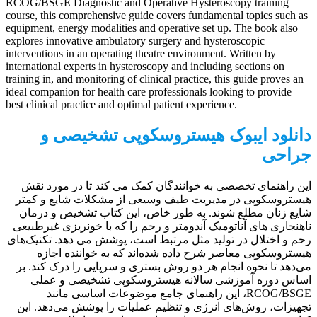
RCOG/BSGE Diagnostic and Operative Hysteroscopy training
course, this comprehensive guide covers fundamental topics such as
equipment, energy modalities and operative set up. The book also
explores innovative ambulatory surgery and hysteroscopic
interventions in an operating theatre environment. Written by
international experts in hysteroscopy and including sections on
training in, and monitoring of clinical practice, this guide proves an
ideal companion for health care professionals looking to provide
best clinical practice and optimal patient experience.
دانلود ایبوک هیستروسکوپی تشخیصی و
جراحی
این راهنمای تخصصی به خوانندگان کمک می کند تا در مورد نقش
هیستروسکوپی در مدیریت طیف وسیعی از مشکلات شایع و کمتر
شایع زنان مطلع شوند. به طور خاص، این کتاب تشخیص و درمان
ناهنجاری های آناتومیک آندومتر و رحم را که با خونریزی غیرطبیعی
رحم و اختلال در تولید مثل مرتبط است، پوشش می دهد. تکنیک‌های
هیستروسکوپی معاصر شرح داده شده‌اند که به خواننده اجازه
می‌دهد تا نحوه انجام هر دو روش بستری و سرپایی را درک کند. بر
اساس دوره آموزشی سالانه هیستروسکوپی تشخیصی و عملی
RCOG/BSGE، این راهنمای جامع موضوعات اساسی مانند
تجهیزات، روش‌های انرژی و تنظیم عملیات را پوشش می‌دهد. این