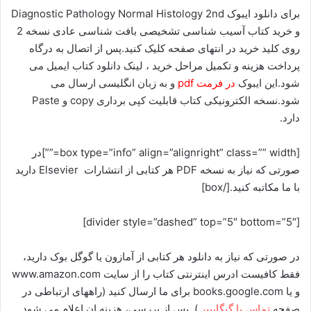
برای دانلود ایبوک Diagnostic Pathology Normal Histology 2nd
و خرید کتاب آسیب شناسی تشخیصی بافت شناسی عادی نسخه 2
روی کلید خرید در انتهای صفحه کلیک کنید.پس از اتصال به درگاه
پرداخت هزینه و تکمیل مراحل خرید ، لینک دانلود کتاب
ایمیل می
شود.این ایبوک
در فرمت pdf
و به زبان انگلیسی ارسال می
شود.نسخه الکترونیکی کتاب قابلیت کپی برداری copy و Paste
دارد.
[box type=”info” align=”alignright” class=”” width=””]در
صورتی که نیاز به نسخه PDF هر کتابی از انتشارات Elsevier دارید
با ما مکاتبه کنید.[/box]
[divider style=”dashed” top=”5″ bottom=”5″]
در صورتی که نیاز به دانلود هر کتابی از آمازون یا گوگل بوک دارید،
فقط کافیست ادرس اینترنتی کتاب را از سایت www.amazon.com
و یا books.google.com برای ما ارسال کنید (راههای ارتباطی در
صفحه
تماس با گیگاپیپر
). پس از بررسی، هزینه ان اعلام می شود.