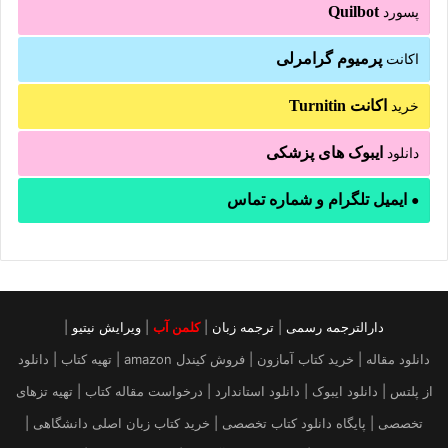
Quilbot
پسورد
پرمیوم گرامرلی
اکانت
اکانت Turnitin
خرید
ایبوک های پزشکی
دانلود
ایمیل تلگرام و شماره تماس
●
دارالترجمه رسمی
|
ترجمه زبان
|
کلمن آب
|
ویرایش نیتیو
|
دانلود مقاله | خرید کتاب آمازون | فروش کیندل amazon | تهیه کتاب | دانلود
از پلتس | دانلود ایبوک | دانلود استاندارد | درخواست مقاله کتاب | تهیه تزهای
تخصصی | پایگاه دانلود کتاب تخصصی | خرید کتاب زبان اصلی دانشگاهی |