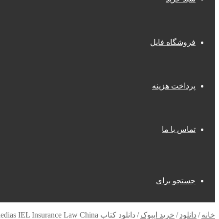
فروشگاه فایل
پرداخت هزینه
تماس با ما
جستجو برای
خانه
/
دانلود
/
خرید ایبوک
/
دانلود کتاب Encyclopaedias IEL Insurance Law China