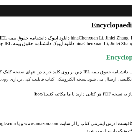
برای دانلود ایبوک Encyclopaedias IEL Insurance Law China و خرید کتاب دانشنامه حق
گلیسی ارسال می شود.نسخه الکترونیکی کتاب قابلیت کپی برداری copy و Paste دارد.
ww و یا books.google.com برای ما ارسال کنید (راههای ارتباطی در صفحه
لکترونیکی ارسال می شود.