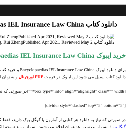
دانلود کتاب Encyclopaedias IEL Insurance Law China
دانلود کتاب hinaChenxuan Li, Jinlei Zhang, Rui ZhengPublished Apr 2021, Reviewed May 2 دانلود ایبوک دانشنامه حقوق بیمه IEL چین
خرید ایبوک Encyclopaedias IEL Insurance Law China
دانلود کتاب
ایمیل می شود.این ایبوک در فرمت
PDF اورجینال
و به زبان ان
[box type=”info” align=”alignright” class=”” width=””]در صورتی که نیاز به نسخه PDF هر کتابی دارید با ما مکاتبه کنید.[/box]
[divider style=”dashed” top=”5″ bottom=”5″]
در صورتی که نیاز به دانلود هر کتابی از آمازون یا گوگل بوک دارید، فقط کافیست ادرس اینترنتی کتاب را از سایت w.amazon.com
گیگاپیپر
). پس از بررسی، هزینه ان اعلام می شود. پس از واریز نسخه ا