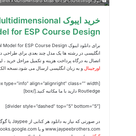
ایبوک English in the Disciplines A Multidimensional Model for ESP Course Design خرید کتاب انگلیسی در رشته ها یک مدل چند بعدی
خرید ایبوک mensional
el for ESP Course Design
اتصال به درگاه پرداخت هزینه و تکمیل مراحل خرید ، لی
اورجینال
و به زبان انگلیسی ارسال می شود.نسخه الکترونیکی کتاب
Routledge دارید با ما مکاتبه کنید.[/box]
[divider style=”dashed” top=”5″ bottom=”5″]
در صورتی که
www.jaypeebrothers.com و یا books.google.com برای ما ارسال کنید (راههای ارتباطی در صفحه