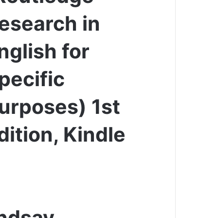
esearch in
nglish for
pecific
urposes) 1st
dition, Kindle
indsay