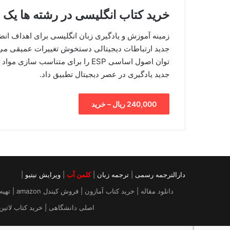
خرید کتاب انگلیسی در رشته ها یک م
زمینه آموزش و یادگیری زبان انگلیسی برای اهداف ا
جدید ارتباطات دیجیتالی دستخوش تغییرات عمیقی می 
توان اصول اساسی ESP را برای متناس
جدید یادگیری در عصر دیجیتال تطبیق داد.
240,000 ریال – خرید
دارالترجمه رسمی
|
ترجمه زبان
|
کلمن آب
|
ویرایش نیتیو
|
دانلود م
اصلی دانشگاهی | خرید کتاب لاتین | خرید ایبوک از آمازون |