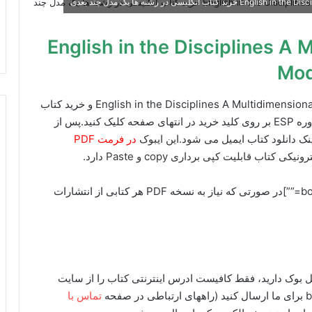
English in the Disciplines A Multidi
Mod
برای دانلود ایبوک English in the Disciplines A Multidimensional Model for ESP Course Design و خرید کتاب
انگلیسی در رشته ها یک مدل چند بعدی برای طراحی دوره ESP بر روی کلید خرید در انتهای صفحه کلیک کنید.پس از
نک دانلود کتاب
ایمیل می شود.این ایبوک
در فرمت PDF
 قابلیت کپی برداری copy و Paste دارد.
[box type=”info” align=”alignright” class=”” width=””]در صورتی که نیاز به نسخه PDF هر کتابی از انتشارات
 نیاز به دانلود هر کتابی از Jaypee یا گوگل بوک دارید، فقط کافیست ادرس اینترنتی کتاب را از سایت
تماس با