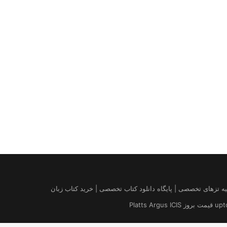
| درخواست مقاله کتاب | تهیه تزهای تخصصی | پایگاه دانلود کتاب تخصصی | خرید کتاب زبان