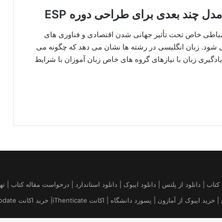
دل چند بعدی برای طراحی دوره ESP
نضباطی خاص تحت تأثیر جهانی شدن اقتصادی و فناوری های
شود. زبان انگلیسی در رشته ها نشان می دهد که چگونه می
ب سازی مواد یادگیری زبان با نیازهای گروه های خاص زبان آموزان با شرایط
قاله | خرید کتاب آمازون | فروش کیندل amazon | تهیه کتاب | دانلود از پلتس | دانلود ایبوک | دانلود استاندارد 
 پسورد دانشگاه | اکانت iThenticate| خريد اكانت uptodate قیمت بروز Platts Argus ICIS