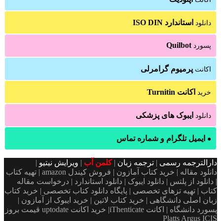
استاندارد ISO DIN
دانلود
Quilbot
پسورد
پرمیوم گرامرلی
اکانت
اکانت Turnitin
خرید
ایبوک های پزشکی
دانلود
ایمیل تلگرام و شماره تماس
●
دارالترجمه رسمی
|
ترجمه زبان
|
کلمن آب
|
ویرایش نیتیو
|
دانلود مقاله | خرید کتاب آمازون | فروش کیندل amazon | تهیه کتاب
| دانلود از پلتس | دانلود ایبوک | دانلود استاندارد | درخواست مقاله
کتاب | تهیه تزهای تخصصی | پایگاه دانلود کتاب تخصصی | خرید کتاب
زبان اصلی دانشگاهی | خرید کتاب لاتین | خرید ایبوک از آمازون |
پسورد دانشگاه | اکانت iThenticate| خريد اكانت uptodate قیمت بروز
Platts Argus ICIS