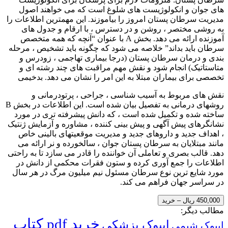
های جوان و انکولوژیست های شلوغ است که می خواهند اصول
مدیریت سرطان پستان امروز را بیاموزند. این مهمترین اطلاعات را
به روشی مختصر ، روشن و در دسترس ، با ارقام و جدول های
آموزنده ارائه می دهد. بخش A با عنوان “آنچه که همه متخصص
سرطان باید بداند” خلاصه می شود که چگونه باید تشخیص ، مرحله
بندی و درمان سرطان پستان (درجا بیماری تهاجمی ، زودرس و
متاستاتیک) انجام شود و نقش مهم مراقبت های چند رشته ای و
تخصصی برای بیماران مبتلا به این امر را نشان می دهد. بدخیمی
نقش های مربوط به آسیب شناسی ، جراحی ، پرتودرمانی و
روشهای درمانی به تفصیل بیان شده است. این اطلاعات در بخش B
ساخته شده و تکمیل شده است ، که دانش پیشرفته تری در مورد
نشانگرهای پیش آگهی و پیش بینی کننده ، مشاوره و آزمایش ژنتیک
، اهداف جدید و داروهای جدید و مدیریت موقعیتهای بالینی خاص
مانند مبتلایان به سرطان پستان جوان ، سالخورده و نر ارائه می
دهد. قالب بصری و تعاملی آن خواننده را قادر می سازد تا به راحتی
اطلاعات را جمع آوری کرده و ستون فقرات محکمی از دانش در
مورد شایع ترین نوع سرطان مسئول نیم میلیون مرگ در هر سال
در سراسر جهان فراهم می کند.
450,000 ریال – خرید
مطالب دیگر:
خرید pdf کتاب
ایبوک پزشکی
ایبوک شیمی