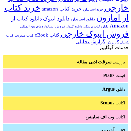
خارجی
خرید کتاب
خرید کتاب amazon
خرید استاندارد
از امازون
دانلود ایبوک
دانلود کتاب از
دانلود استاندارد
Amazon
فروش استانداردهای بین المللی
دانلود کتاب پزشکی
دانلود کیندل
فروش ایبوک خارجی
کتاب eBook
کتاب مدیریت
کتاب
گزارش تحلیلی
گزارش
کیندل
خدمات گیگاپیپر
سرقت ادبی مقاله
بررسی
Platts
قیمت
Argus
دانلود
Scopus
اکانت
وب اف ساینس
اکانت
آپتودیت
اکانت