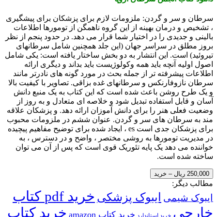
سرطان و سر و گردن: ملزومات لازم برای پزشکان برای پیشگیری
، تشخیص و درمان بهینه از این گروه ناهمگن از تومورها اطلاعات
بالینی و جدیدی را در اختیار شما قرار می دهد. در حدود پنجم از نظر
بروز مطلق در سراسر جهان (این جلد همچنین شامل سرطانهای
تیروئید) است. این انتشار به دو بخش ساختار یافته است: یکی شامل
اصول اولیه آنچه باید همه وکولوژیست باید بداند و دیگری ارائه
اطلاعات پیشرفته تر از جمله بحث در مورد گونه های نادرتر مانند
سرطان نازوفارنکس و سرطانهای غده بزاقی. تصاویر با کیفیت بالا
و یک طرح روشن باعث شده است که این کتاب به یک منبع دانش
آسان و قابل استفاده تبدیل شود و خلاصه ای متعادل و به روز از
وضعیت فعلی هنر را برای دانش آموزان ارائه دهد. و پزشکان علاقه
مند به سرطان های سر و گردن. عنوان ششم در ملزومات محبوب
برای پزشکان جدی است es ، ایجاد شده برای توضیح مفاهیم پیچیده
در مدیریت تومورها به روشی مختصر ، واضح و در دسترس ، به
خواننده می دهد یک پایه تئوریک قوی است که پس از آن می توان
ساخته شده است.
250,000 ریال – خرید
مطالب دیگر:
خرید pdf کتاب
ایبوک پزشکی
ایبوک شیمی
خارجی
خرید کتاب
خرید کتاب amazon
خرید استاندارد