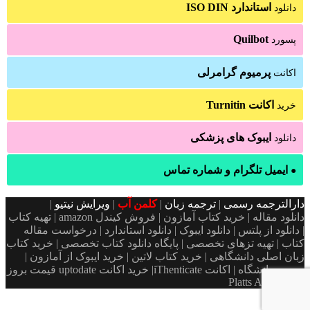
استاندارد ISO DIN
دانلود
Quilbot
پسورد
پرمیوم گرامرلی
اکانت
اکانت Turnitin
خرید
ایبوک های پزشکی
دانلود
ایمیل تلگرام و شماره تماس
●
دارالترجمه رسمی
|
ترجمه زبان
|
کلمن آب
|
ویرایش نیتیو
|
دانلود مقاله | خرید کتاب آمازون | فروش کیندل amazon | تهیه کتاب
| دانلود از پلتس | دانلود ایبوک | دانلود استاندارد | درخواست مقاله
کتاب | تهیه تزهای تخصصی | پایگاه دانلود کتاب تخصصی | خرید کتاب
زبان اصلی دانشگاهی | خرید کتاب لاتین | خرید ایبوک از آمازون |
پسورد دانشگاه | اکانت iThenticate| خريد اكانت uptodate قیمت بروز
Platts Argus ICIS
دکمه
بازگشت