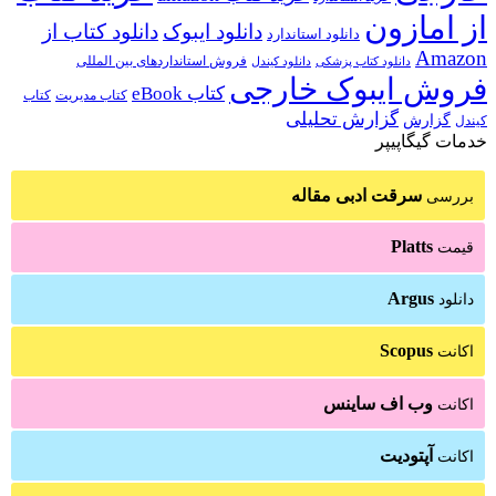
از امازون
دانلود ایبوک
دانلود کتاب از
دانلود استاندارد
Amazon
فروش استانداردهای بین المللی
دانلود کتاب پزشکی
دانلود کیندل
فروش ایبوک خارجی
کتاب eBook
کتاب مدیریت
کتاب
گزارش تحلیلی
گزارش
کیندل
خدمات گیگاپیپر
سرقت ادبی مقاله
بررسی
Platts
قیمت
Argus
دانلود
Scopus
اکانت
وب اف ساینس
اکانت
آپتودیت
اکانت