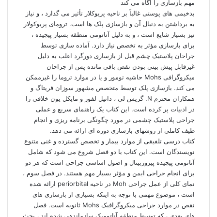
مهم بازسازی را آگاه می کند
بدخیمی های پوستی غالباً بر ناحیه پریوکلار تأثیر می گذارد ، و نیاز
به برداشتن به دنبال آن و بازسازی پلک ها است. ترومای پریوکولار
نیز بسیار شایع است ، و به دلیل آناتومی منطقه بسیار پیچیده ،
برای بازسازی مؤثر به تخصص نیاز دارد. آماده سازی توسط
جراحان پلاستیک چشم قبل از بازسازی دورگرد اغلب به دلیل
غیرقابل پیش بینی بودن نقص باقی مانده پس از جراحان
میکروگرافی Mohs حاشیه تومور و یا در موارد تروما را غیرممکن
می کند. بازسازی پلک توسط متخصص مشهور سوزان فریتاگ و
همکاران محترم N. گریس لی ، دانیل لفور و مایکل یون خلافی را
در ادبیات پر کرده است. این کتاب یک راهنمای سریع و عملی
جراحی پلاستیک چشمی در مورد چگونگی برنامه ریزی و انجام
طیف کاملی از روشهای بازسازی دوره ای ارائه می دهد.
کتاب درسی تلفیقی از موارد بیمار و تخصص گسترده و غنی متنوع
نویسندگان است. این کتاب با دو فصل شروع می شود که شامل
آناتومی پیچیده پیروربیتال و اصول اساسی جراحی است که هر دو
برای انجام جراحی ایمن و مؤثر بسیار مهم هستند. در فصل سوم ،
نمای کلی از عمل جراحی Moh در ناحیه periorbital ارائه شده
است ، موضوع مهمی با توجه به اینکه بسیاری از بازسازی های
نقص در موارد جراحی میکروگرافیک Mohs ثانویه است. فصل
های بعدی ، که توسط منطقه آناتومیک سازماندهی شده اند ، بحث