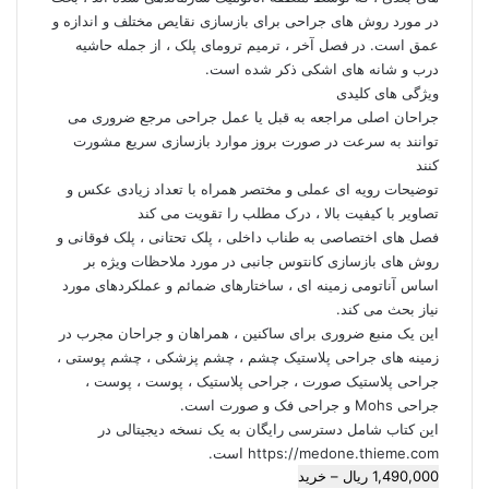
در مورد روش های جراحی برای بازسازی نقایص مختلف و اندازه و
عمق است. در فصل آخر ، ترمیم ترومای پلک ، از جمله حاشیه
درب و شانه های اشکی ذکر شده است.
ویژگی های کلیدی
جراحان اصلی مراجعه به قبل یا عمل جراحی مرجع ضروری می
توانند به سرعت در صورت بروز موارد بازسازی سریع مشورت
کنند
توضیحات رویه ای عملی و مختصر همراه با تعداد زیادی عکس و
تصاویر با کیفیت بالا ، درک مطلب را تقویت می کند
فصل های اختصاصی به طناب داخلی ، پلک تحتانی ، پلک فوقانی و
روش های بازسازی کانتوس جانبی در مورد ملاحظات ویژه بر
اساس آناتومی زمینه ای ، ساختارهای ضمائم و عملکردهای مورد
نیاز بحث می کند.
این یک منبع ضروری برای ساکنین ، همراهان و جراحان مجرب در
زمینه های جراحی پلاستیک چشم ، چشم پزشکی ، چشم پوستی ،
جراحی پلاستیک صورت ، جراحی پلاستیک ، پوست ، پوست ،
جراحی Mohs و جراحی فک و صورت است.
این کتاب شامل دسترسی رایگان به یک نسخه دیجیتالی در
https://medone.thieme.com است.
1,490,000 ریال – خرید