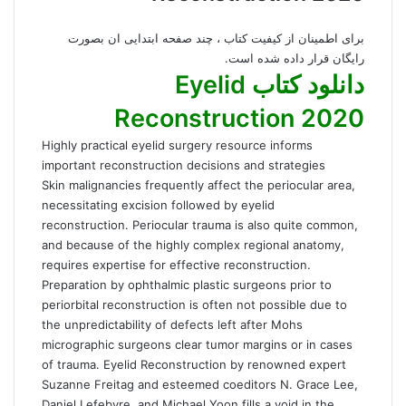
برای اطمینان از کیفیت کتاب ، چند صفحه ابتدایی ان بصورت
رایگان قرار داده شده است.
دانلود کتاب Eyelid
Reconstruction 2020
Highly practical eyelid surgery resource informs
important reconstruction decisions and strategies
Skin malignancies frequently affect the periocular area,
necessitating excision followed by eyelid
reconstruction. Periocular trauma is also quite common,
and because of the highly complex regional anatomy,
requires expertise for effective reconstruction.
Preparation by ophthalmic plastic surgeons prior to
periorbital reconstruction is often not possible due to
the unpredictability of defects left after Mohs
micrographic surgeons clear tumor margins or in cases
of trauma. Eyelid Reconstruction by renowned expert
Suzanne Freitag and esteemed coeditors N. Grace Lee,
Daniel Lefebvre, and Michael Yoon fills a void in the