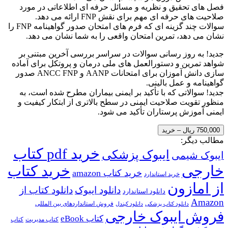
فصل های تحقیق و نظریه و مسائل حرفه ای اطلاعاتی در مورد
صلاحیت های حرفه ای مهم برای نقش FNP ارائه می دهد.
سوالات چند گزینه ای که فرم های امتحان صدور گواهینامه FNP را
نشان می دهد، تمرین امتحان واقعی را به شما نشان می دهد.
جدید! به روز رسانی سوالات در سراسر بررسی آخرین مبتنی بر
شواهد تمرین و دستورالعمل های ملی درمان و پروتکل برای آماده
سازی دانش آموزان برای امتحانات AANP و ANCC FNP صدور
گواهینامه و عمل بالینی.
جدید! سوالاتی که با تأکید بر ایمنی بیماران مطرح شده است، به
منظور تقویت صلاحیت ایمنی در سطح بالاتری از ابتکار کیفیت و
ایمنی آموزش پرستاران تأکید می شود.
750,000 ریال – خرید
مطالب دیگر:
خرید pdf کتاب
ایبوک پزشکی
ایبوک شیمی
خارجی
خرید کتاب
خرید کتاب amazon
خرید استاندارد
از امازون
دانلود ایبوک
دانلود کتاب از
دانلود استاندارد
Amazon
فروش استانداردهای بین المللی
دانلود کتاب پزشکی
دانلود کیندل
فروش ایبوک خارجی
کتاب eBook
کتاب مدیریت
کتاب