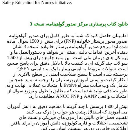
Safety Education for Nurses initiative.
دانلود کتاب پرستاری مركز صدور گواهينامه، نسخه 3
اطمینان حاصل کنید که شما به طور کامل برای صدور گواهینامه
صدور مجوز پرستار خانواده (FNP) برای بیش از 1500 سوال آماده
شده اید! مرجع صدور گواهینامه پرستار خانواده، نسخه 3 نشان
دهنده آخرین اقدامات بالینی مبتنی بر شواهد و دستورالعمل ها و
پروتکل های درمان ملی است. این منبع جامع دارای بیش از 1،500
سوالات چند گزینه ای با کیفیت بالا با دلایل دقیق برای پاسخ صحیح
است. سوالات مربوط به ایمنی بیمار با یک نماد ایمنی QSEN
برجسته شده است تا سطح صلاحیت ایمنی در سطح بالاتری از
ابتکار کیفیت و ایمنی آموزش پرستاران را برجسته نماید. همچنین
شامل یک وب سایت همراه Evolve با امتحانات عملا بی نهایت و به
طور تصادفی تولید شده است که مطابق با طول و توزیع سوال از
امتحانات واقعی AANP و ANCC FNP مطابقت دارد.
بیش از 1500 پرسش با چند گزینه با مفاهیم دقیق به دانش آموزان
می آموزند که استدلال پشت هر جواب را درک می کنند.
تقسیم فصل های بالینی به آزمون های فیزیکی و تست های
تشخیصی، اختلالات و فارماکولوژی، دانش آموزان را برای یافتن
اطلاعات خاص درون هر سیستم آسان می کند.