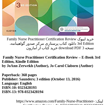
خرید ایبوک Family Nurse Practitioner Certification Review
3rd Edition دانلود کتاب پرستاری مركز صدور گواهينامه،
نسخه 3 download PDF خرید کتاب از امازون
Family Nurse Practitioner Certification Review – E-Book 3rd
Edition, Kindle Edition
by JoAnn Zerwekh (Author), Jo Carol Claborn (Author)
Paperback: 368 pages
Publisher: Saunders; 3 edition (October 13, 2016)
Language: English
ISBN-10: 0323428193
ISBN-13: 978-0323428194
لینک: https://www.amazon.com/Family-Nurse-Practitioner-