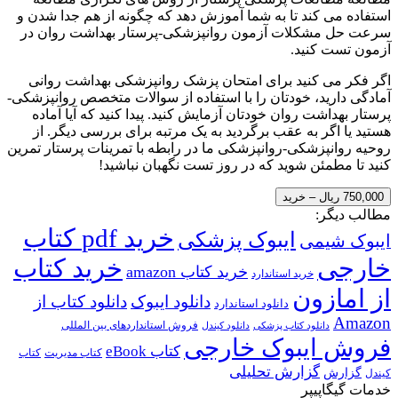
د تا به شما آموزش دهد که چگونه از هم جدا شدن و
ات آزمون روانپزشکی-پرستار بهداشت روان در
د.
ید برای امتحان پزشک روانپزشکی بهداشت روانی
 خودتان را با استفاده از سوالات متخصص روانپزشکی-
روان خودتان آزمایش کنید. پیدا کنید که آیا آماده
ه عقب برگردید به یک مرتبه برای بررسی دیگر. از
کی-روانپزشکی ما در رابطه با تمرینات پرستار تمرین
شوید که در روز تست نگهبان نباشید!
خرید pdf کتاب
ایبوک پزشکی
ی
خرید کتاب
خرید کتاب amazon
رید استاندارد
ن
دانلود ایبوک
دانلود کتاب از
دانلود استاندارد
فروش استانداردهای بین المللی
د کتاب پزشکی
دانلود کیندل
بوک خارجی
کتاب eBook
کتاب مدیریت
کتاب
ارش تحلیلی
ر