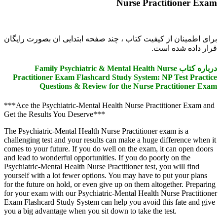
Nurse Practi
از کیفیت کتاب ، چند صفحه ابتدایی ان بصورت رایگان
 است.
باره کتاب Family Psychiatric & Mental Health Nurse
Practitioner Exam Flashcard Study System: NP 
Questions & Review for the Nurse Prac
***Ace the Psychiatric-Mental Health Nurse Practit
Get the Results You Deserve***
The Psychiatric-Mental Health Nurse Practitioner exa
challenging test and your results can make a huge dif
comes to your future. If you do well on the exam, it 
and lead to wonderful opportunities. If you do poorly
Psychiatric-Mental Health Nurse Practitioner test, you
yourself with a lot fewer options. You may have to pu
for the future on hold, or even give up on them altoge
for your exam with our Psychiatric-Mental Health Nur
Exam Flashcard Study System can help you avoid this
you a big advantage when you sit down to take the tes