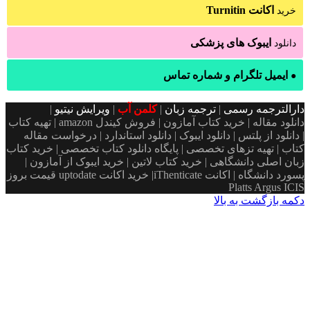
های پزشکی
ام و شماره تماس
سمی
|
ترجمه زبان
|
کلمن آب
|
ویرایش نیتیو
|
دانلود مقاله | خرید کتاب آمازون | فروش کیندل amazon | تهیه کتاب
س | دانلود ایبوک | دانلود استاندارد | درخواست مقاله
های تخصصی | پایگاه دانلود کتاب تخصصی | خرید کتاب
گاهی | خرید کتاب لاتین | خرید ایبوک از آمازون |
پسورد دانشگاه | اکانت iThenticate| خريد اكانت uptodate قیمت بروز
Pl
 بالا