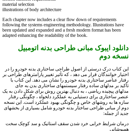
material selection
illustrations of body architecture
Each chapter now includes a clear flow down of requirements
following the systems engineering methodology. Illustrations have
been updated and expanded and a fresh modern format has been
adapted enhancing the readability of the book.
دانلود ایبوک مبانی طراحی بدنه اتومبیل
نسخه دوم
این کتاب درک درستی از اصول طراحی ساختاری بدنه خودرو را در
اختیار خوانندگان قرار می دهد ، که تأثیر تغییر پارامترهای طراحی بر
رفتار عناصر ساختاری بدنه خودرو را نشان می دهد. این کتاب با
تأکید بر مدلهای ساده رفتار سیستمهای ساختاری بدن به جای
مدلهای پیچیده ریاضی ، به دنبال بهترین روش برای شکل دادن به یک
عنصر ساختاری برای دستیابی به عملکرد دلخواه ، چگونگی رفتار
سازه ها به روشهای خاص و چگونگی بهبود عملکرد است. این نسخه
دوم از مبانی طراحی ساختار بدنه خودرو شامل بسیاری از بخشهای
جدید از جمله:
درمان شرایط خرابی خرد شدن سقف استاتیک و سد کوچک سخت
همپوشانی