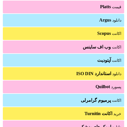
Platts
قیمت
Argus
دانلود
Scopus
اکانت
وب اف ساینس
اکانت
آپتودیت
اکانت
استاندارد ISO DIN
دانلود
Quilbot
پسورد
پرمیوم گرامرلی
اکانت
اکانت Turnitin
خرید
ایبوک های پزشکی