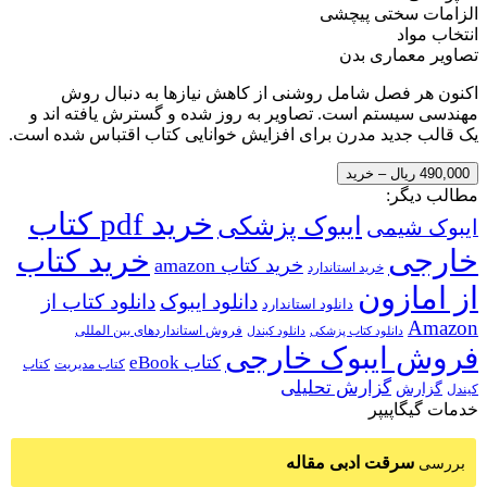
الزامات سختی پیچشی
انتخاب مواد
تصاویر معماری بدن
اکنون هر فصل شامل روشنی از کاهش نیازها به دنبال روش
مهندسی سیستم است. تصاویر به روز شده و گسترش یافته اند و
یک قالب جدید مدرن برای افزایش خوانایی کتاب اقتباس شده است.
490,000 ریال – خرید
مطالب دیگر:
خرید pdf کتاب
ایبوک پزشکی
ایبوک شیمی
خارجی
خرید کتاب
خرید کتاب amazon
خرید استاندارد
از امازون
دانلود ایبوک
دانلود کتاب از
دانلود استاندارد
Amazon
فروش استانداردهای بین المللی
دانلود کتاب پزشکی
دانلود کیندل
فروش ایبوک خارجی
کتاب eBook
کتاب مدیریت
کتاب
گزارش تحلیلی
گزارش
کیندل
خدمات گیگاپیپر
سرقت ادبی مقاله
بررسی