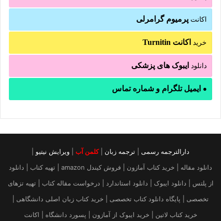
پرمیوم گرامرلی
اکانت
اکانت Turnitin
خرید
ایبوک های پزشکی
دانلود
ایمیل تلگرام و شماره تماس
●
دارالترجمه رسمی
|
ترجمه زبان
|
کلمن آب
|
ویرایش نیتیو
|
دانلود مقاله | خرید کتاب آمازون | فروش کیندل amazon | تهیه کتاب | دانلود
از پلتس | دانلود ایبوک | دانلود استاندارد | درخواست مقاله کتاب | تهیه تزهای
تخصصی | پایگاه دانلود کتاب تخصصی | خرید کتاب زبان اصلی دانشگاهی |
خرید کتاب لاتین | خرید ایبوک از آمازون | پسورد دانشگاه | اکانت