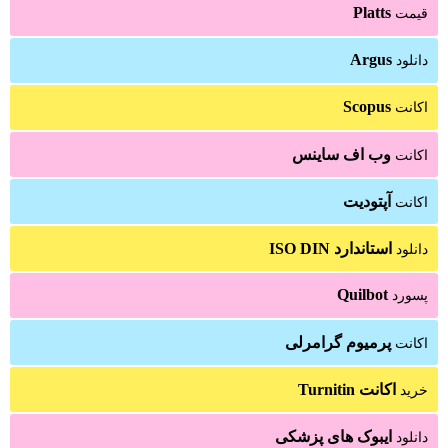
Platts
قیمت
Argus
دانلود
Scopus
اکانت
وب اف ساینس
اکانت
آپتودیت
اکانت
استاندارد ISO DIN
دانلود
Quilbot
پسورد
پرمیوم گرامرلی
اکانت
اکانت Turnitin
خرید
ایبوک های پزشکی
دانلود