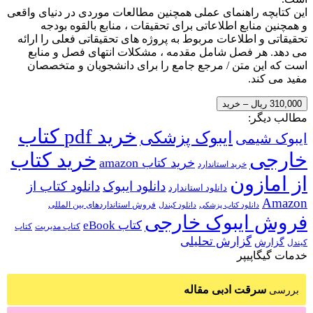
این کتابچه راهنمای عملی همچنین مطالعات موردی در دنیای واقعی
و همچنین منابع اطلاعاتی برای تحقیقات ، منابع بالقوه بودجه
تحقیقاتی و اطلاعات مربوط به پروژه های تحقیقاتی فعلی را ارائه
می دهد. هر فصل شامل مقدمه ، مشکلات انتهای فصل و منابع
است که این متن / مرجع جامع را برای دانشجویان و متخصصان
مفید می کند.
310,000 ریال – خرید
مطالب دیگر:
خرید pdf کتاب
ایبوک پزشکی
ایبوک شیمی
خارجی
خرید کتاب
خرید کتاب amazon
خرید استاندارد
از امازون
دانلود ایبوک
دانلود کتاب از
دانلود استاندارد
Amazon
فروش استانداردهای بین المللی
دانلود کتاب پزشکی
دانلود کیندل
فروش ایبوک خارجی
کتاب eBook
کتاب مدیریت
کتاب
گزارش تحلیلی
گزارش
کیندل
خدمات گیگاپیپر
سرقت ادبی مقاله
بررسی