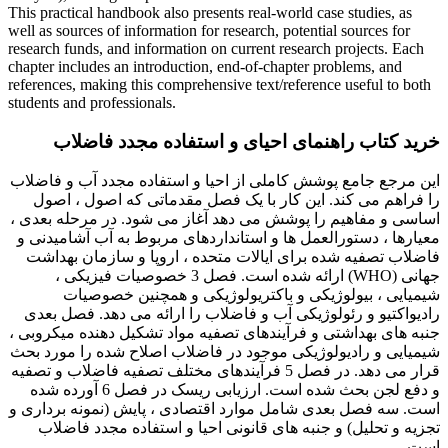
This practical handbook also presents real-world case studies, as
well as sources of information for research, potential sources for
research funds, and information on current research projects. Each
chapter includes an introduction, end-of-chapter problems, and
references, making this comprehensive text/reference useful to both
students and professionals.
خرید کتاب راهنمای احیای و استفاده مجدد فاضلاب
این مرجع جامع پوشش کاملی از احیا و استفاده مجدد آب و فاضلاب
را فراهم می کند. این کار با یک فصل مقدماتی که اصول ، اصول
اساسی و مفاهیم را پوشش می دهد آغاز می شود. در مرحله بعدی ،
معیارها ، دستورالعمل ها و استانداردهای مربوط به آب آشامیدنی و
فاضلاب تصفیه شده برای ایالات متحده ، اروپا و سازمان بهداشت
جهانی (WHO) ارائه شده است. فصل 3 خصوصیات فیزیکی ،
شیمیایی ، بیولوژیکی و باکتریولوژیکی و همچنین خصوصیات
رادیواکتیو و رئولوژیکی آب و فاضلاب را ارائه می دهد. فصل بعدی
جنبه های بهداشتی و فرآیندهای تصفیه مواد تشکیل دهنده میکروبی ،
شیمیایی و رادیولوژیکی موجود در فاضلاب اصلاح شده را مورد بحث
قرار می دهد. در فصل 5 فرآیندهای مختلف تصفیه فاضلاب و تصفیه
و دفع لجن بحث شده است. ارزیابی ریسک در فصل 6 آورده شده
است. سه فصل بعدی شامل موارد اقتصادی ، پایش (نمونه برداری و
تجزیه و تحلیل) و جنبه های قانونی احیا و استفاده مجدد فاضلاب
است.