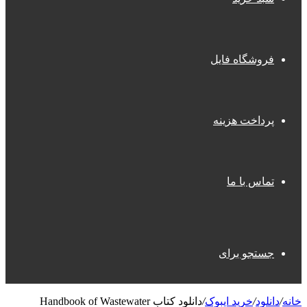
فروشگاه فایل
پرداخت هزینه
تماس با ما
جستجو برای
خانه
/
دانلود
/
خرید ایبوک
/
دانلود کتاب Handbook of Wastewater