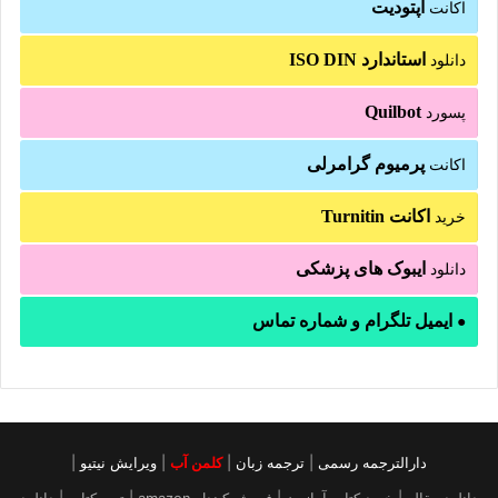
آپتودیت
اکانت
استاندارد ISO DIN
دانلود
Quilbot
پسورد
پرمیوم گرامرلی
اکانت
اکانت Turnitin
خرید
ایبوک های پزشکی
دانلود
ایمیل تلگرام و شماره تماس
●
دارالترجمه رسمی
|
ترجمه زبان
|
کلمن آب
|
ویرایش نیتیو
|
دانلود مقاله | خرید کتاب آمازون | فروش کیندل amazon | تهیه کتاب | دانلود