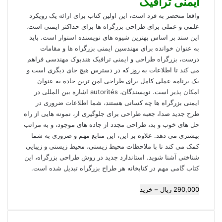
ایمنی ترافیک
واقعا منحصر به فرد است، این اولین کتاب برای ارائه یک رویکرد
علمی و عملی برای طراحی بزرگراه ها برای حداکثر ایمنی است.
این سند بر اساس بهترین شیوه های نویسنده استوار است. باید
به عنوان خوانده برای مهندسین ایمنی بزرگراه ها و مقامات
درست، بزرگراه طراحی و ایمنی ترافیک هندبوک مهندسی فراهم
می کند تا اطلاعات به روز که در دسترس هیچ جای دیگری است و
یک برنامه عملی کامل برای طراحی امن ترین جاده به عنوان
امکان پذیر است. نویسندگان، autorités اشاره بین المللی در
ایمنی بزرگراه ها چه کسانی هستند، شما اطلاعات ضروری در
طرح جدید صدا، جعبه طراحی برای جلوگیری از، نمونه هایی از راه
حل های خوب و بد، طراحی مجدد از جاده های موجود، و به مراتب
بیشتری می دهد. علاوه بر این، این منابع مهم و ضروری به شما
کمک می کند تا با ملاحظات محیط زیستی، محیط زیستی و زیبایی
شناختی آشنا شوید. استاندارد جدید در روش طراحی بزرگراه، این
کتاب گامی مهم در کتابخانه هر طراح بزرگراه تبدیل شده است.
290,000 ریال – خرید