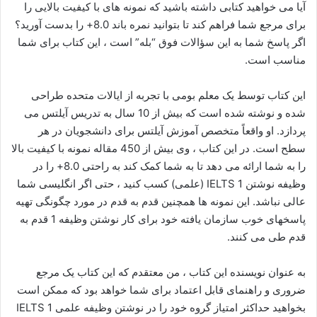
آیا می خواهید کتابی داشته باشید که نمونه های با کیفیت بالایی را
برای مرجع شما فراهم کند تا بتوانید نمره باند 8.0+ را بدست آورید؟
اگر پاسخ شما به این سؤالات فوق “بله” است ، این کتاب برای شما
مناسب است.
این کتاب توسط یک معلم بومی با تجربه از ایالات متحده طراحی
شده و نوشته شده است که بیش از 10 سال به تدریس آیلتس می
پردازد. او واقعاً متخصص آموزش آیلتس برای دانشجویان در هر
سطح است. در این کتاب ، وی بیش از 450 مقاله نمونه با کیفیت بالا
را به شما ارائه می دهد تا به شما کمک کند به راحتی 8.0+ را در
وظیفه نوشتن IELTS 1 (علمی) کسب کنید ، حتی اگر انگلیسی شما
عالی نباشد. این نمونه ها همچنین قدم به قدم در مورد چگونگی تهیه
پاسخهای خوب سازمان یافته خود برای کار نوشتن وظیفه 1 قدم به
قدم طی می کنند.
به عنوان نویسنده این کتاب ، من معتقدم که این کتاب یک مرجع
ضروری و راهنمای قابل اعتماد برای شما خواهد بود که ممکن است
بخواهید حداکثر امتیاز گروه خود را در نوشتن وظیفه علمی IELTS 1