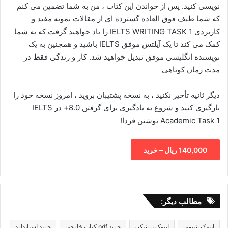
نویسی کنید. پس از خواندن این کتاب ، من به شما تضمین می کنم
که شما طیف فوق العاده گسترده ای از مقالات نمونه مفید و
کاربردی IELTS WRITING TASK 1 را یاد خواهید گرفت که به شما
کمک می کند تا یک آیلتس موفق IELTS باشید و همچنین به یک
نویسنده انگلیسی موفق تبدیل خواهید شد. کار و زندگی فقط در
مدت زمان کوتاهی
دیگر ثانیه تأخیر نکنید ، به نسخه پشتیبان بروید ، امروز نسخه خود را
بارگیری کنید و شروع به یادگیری برای گرفتن 8.0+ در IELTS
Academic Task 1 نوشتن فردا!
140,000 ریال – خرید
مطالب دیگر:
ایبوک شیمی
ایبوک پزشکی
خرید pdf کتاب خارجی
خرید استاندارد